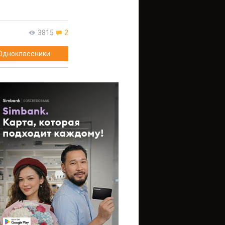
3815
2
Одноклассники