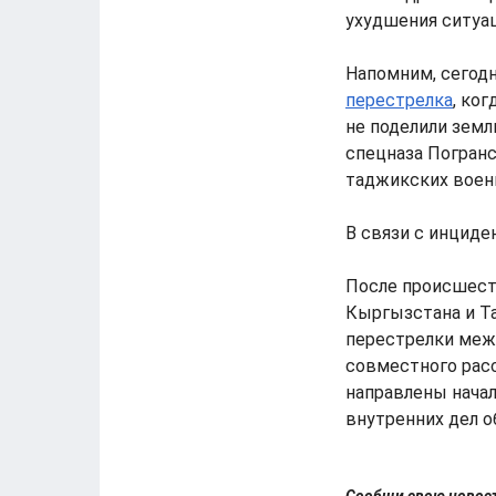
ухудшения ситуа
Напомним, сегод
перестрелка
, ко
не поделили зем
спецназа Погранс
таджикских воен
В связи с инцид
После происшес
Кыргызстана и Т
перестрелки межд
совместного расс
направлены нача
внутренних дел о
Сообщи свою ново