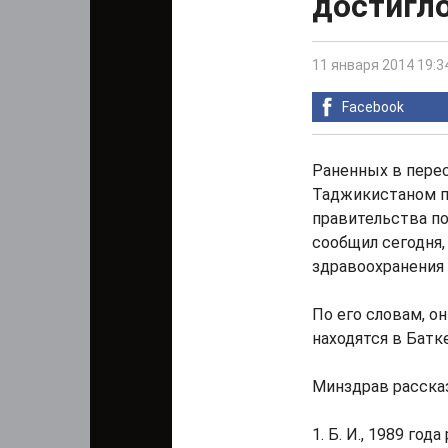
достигл
11 января 2014 19:3
Facebook
Раненных в перес
Таджикистаном п
правительства по
сообщил сегодня,
здравоохранения 
По его словам, о
находятся в Батк
Минздрав рассказ
1. Б. И., 1989 го