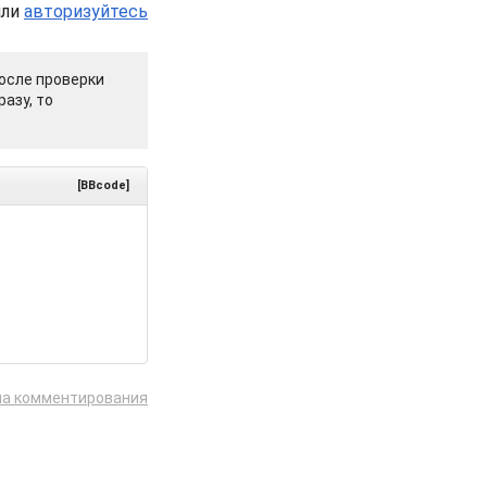
или
авторизуйтесь
осле проверки
азу, то
[BBcode]
ла комментирования