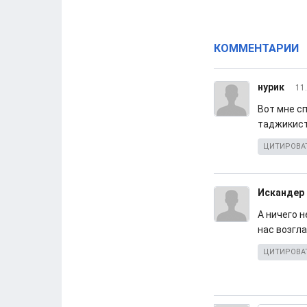
КОММЕНТАРИИ
нурик
11
Вот мне с
таджикист
ЦИТИРОВА
Искандер
А ничего н
нас возгл
ЦИТИРОВА