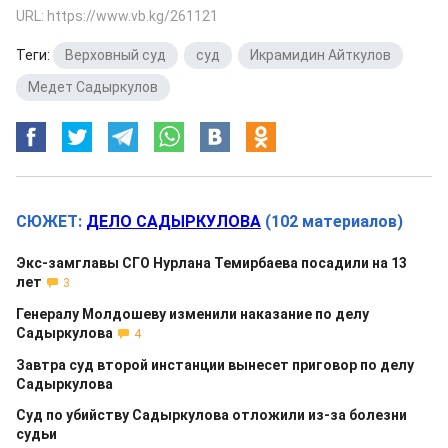
URL: https://www.vb.kg/261121
Теги:
Верховный суд
,
суд
,
Икрамидин Айткулов
,
Медет Садыркулов
СЮЖЕТ:
ДЕЛО САДЫРКУЛОВА
(102 материалов)
Экс-замглавы СГО Нурлана Темирбаева посадили на 13
лет
3
Генералу Молдошеву изменили наказание по делу
Садыркулова
4
Завтра суд второй инстанции вынесет приговор по делу
Садыркулова
Суд по убийству Садыркулова отложили из-за болезни
судьи