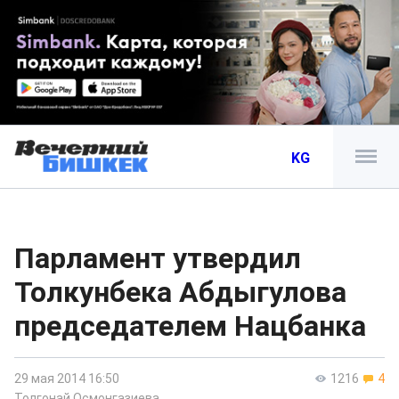
KG
Парламент утвердил
Толкунбека Абдыгулова
председателем Нацбанка
29 мая 2014 16:50
1216
4
Толгонай Осмонгазиева