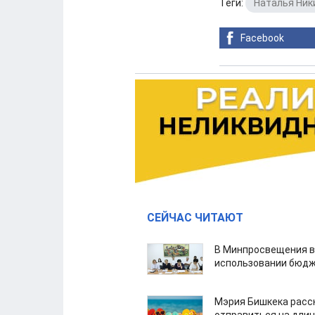
Теги:
Наталья Ник
Facebook
СЕЙЧАС ЧИТАЮТ
В Минпросвещения в
использовании бюдж
Мэрия Бишкека расс