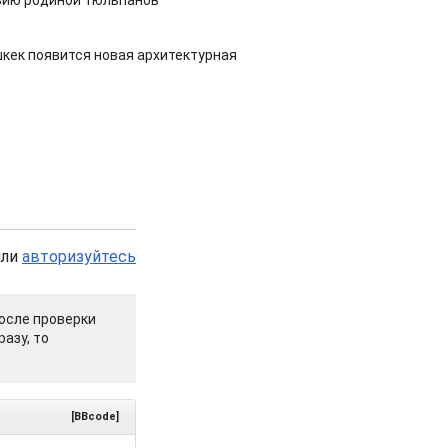
зию родиной тюльпанов
шкек появится новая архитектурная
или
авторизуйтесь
осле проверки
азу, то
[BBcode]