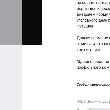
не соответствует
вернуться к преж
внедряем норму,
уголовного дела 
Кутушев.
Данная норма не 
отметили, что на
трех чтениях.
"Здесь споров не
профильного коми
Сообщи свою ново
URL: https://www.vb