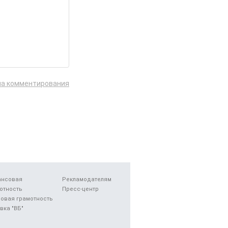
ла комментирования
ансовая
Рекламодателям
отность
Пресс-центр
овая грамотность
вка "ВБ"