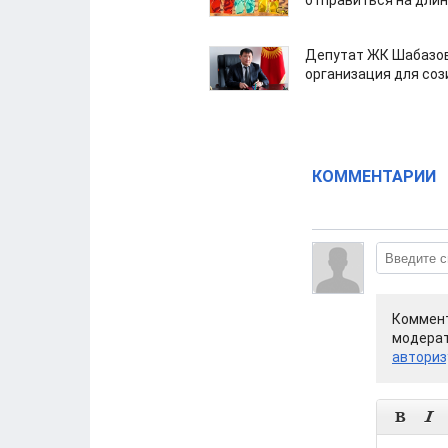
отправиться на дли
Депутат ЖК Шабазов
организация для со
КОММЕНТАРИИ
Коммент
модерат
авториз

