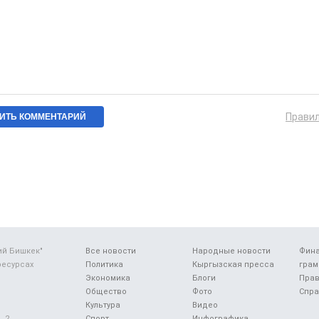
Прави
ий Бишкек"
Все новости
Народные новости
Фин
ресурсах
Политика
Кыргызская пресса
грам
Экономика
Блоги
Прав
Общество
Фото
Спра
Культура
Видео
 2.
Спорт
Инфографика