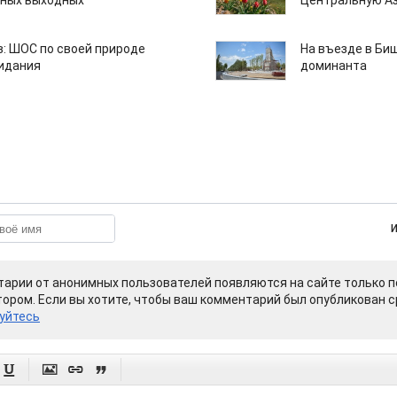
нных выходных
Центральную А
: ШОС по своей природе
На въезде в Би
зидания
доминанта
арии от анонимных пользователей появляются на сайте только п
ором. Если вы хотите, чтобы ваш комментарий был опубликован ср
уйтесь



