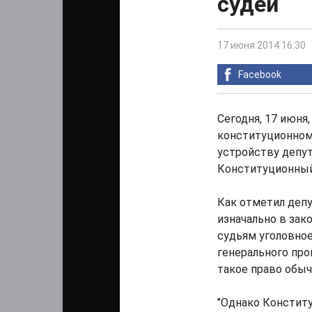
судей
17 июня 2014 16:30
Facebook
Сегодня, 17 июня
конституционном
устройству депу
Конституционный 
Как отметил деп
изначально в зак
судьям уголовно
генерального про
такое право обы
"Однако Конститу