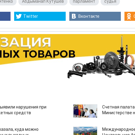
итенко
,
Абдыманап Кутушев
,
парламент
,
судья
Twitter
Вконтакте
ыявили нарушения при
Счетная палата
етных средств
Министерстве н
казала, куда можно
Международное