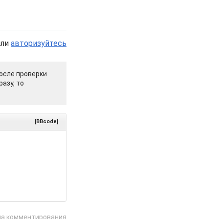
или
авторизуйтесь
осле проверки
азу, то
[BBcode]
ла комментирования