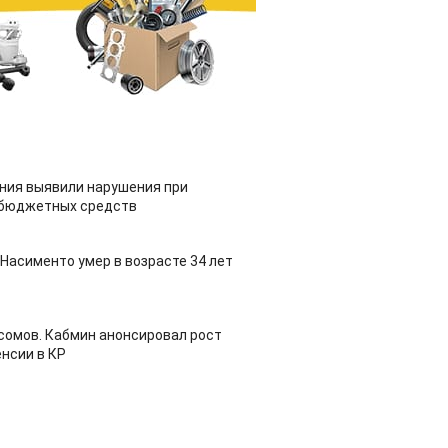
ия выявили нарушения при
 бюджетных средств
Насименто умер в возрасте 34 лет
 сомов. Кабмин анонсировал рост
нсии в КР