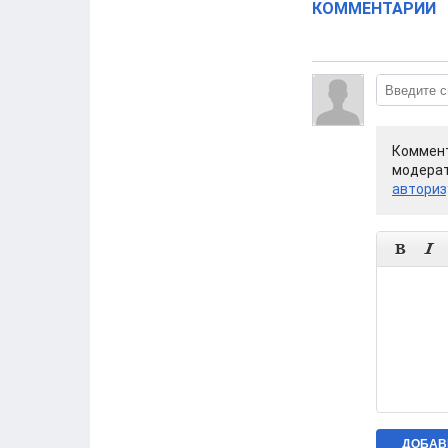
КОММЕНТАРИИ
Коммент
модерат
авториз

