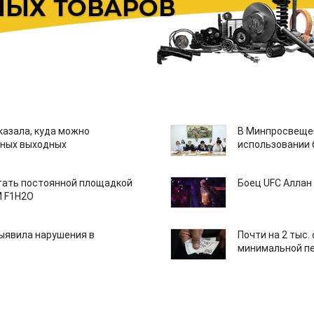
казала, куда можно
В Минпросвещен
нных выходных
использовании
тать постоянной площадкой
Боец UFC Аллан 
M F1H2O
ыявила нарушения в
Почти на 2 тыс.
минимальной пе