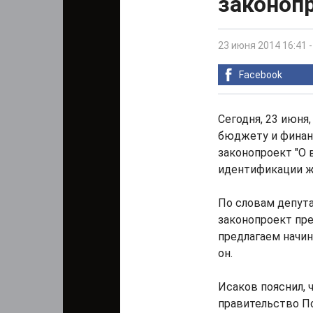
законоп
23 июня 2014 16:41
Facebook
Сегодня, 23 июня
бюджету и финан
законопроект "О 
идентификации ж
По словам депута
законопроект пр
предлагаем начина
он.
Исаков пояснил, 
правительство П