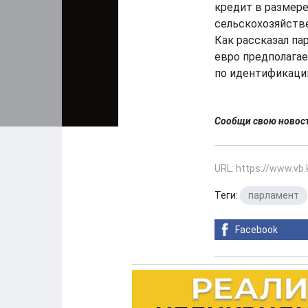
кредит в размере
сельскохозяйстве
Как рассказал па
евро предполага
по идентификаци
Сообщи свою ново
URL: https://www.vb
Теги:
парламент
Facebook