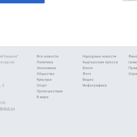
ий Бишкек"
Все новости
Народные новости
Фин
ресурсах
Политика
Кыргызская пресса
грам
Экономика
Блоги
Прав
Общество
Фото
Спра
Культура
Видео
 2.
Спорт
Инфографика
Происшествия
В мире
-03.
48k@vb.kg