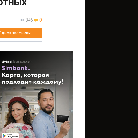
отных
846
0
Одноклассники