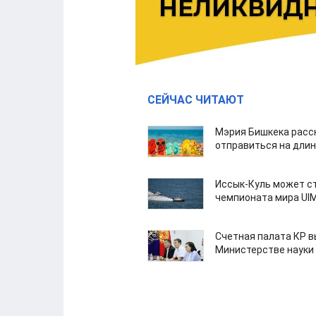
СЕЙЧАС ЧИТАЮТ
Мэрия Бишкека расс
отправиться на дли
Иссык-Куль может с
чемпионата мира UI
Счетная палата КР в
Министерстве науки