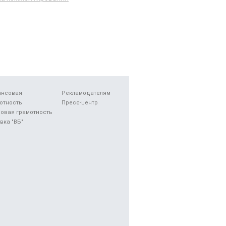
ансовая
Рекламодателям
отность
Пресс-центр
овая грамотность
вка "ВБ"