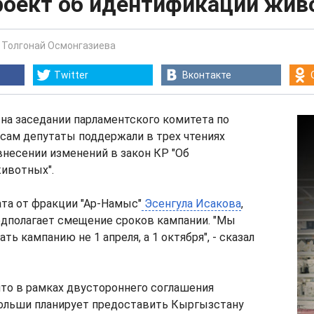
роект об идентификации жив
-
Толгонай Осмонгазиева
Twitter
Вконтакте
, на заседании парламентского комитета по
сам депутаты поддержали в трех чтениях
внесении изменений в закон КР "Об
ивотных".
та от фракции "Ар-Намыс"
Эсенгула Исакова
,
едполагает смещение сроков кампании. "Мы
ть кампанию не 1 апреля, а 1 октября", - сказал
что в рамках двустороннего соглашения
ольши планирует предоставить Кыргызстану