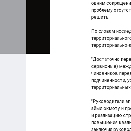
одним сокращени
проблему отсутст
решить.
По словам иссле
территориальног
территориально-
"Достаточно пере
сервисные) меж
чиновников пере
подчиненности, у
территориальных 
"Руководители а
айыл окмоту и п
и реализацию стр
повышения квалиф
заключил руковод