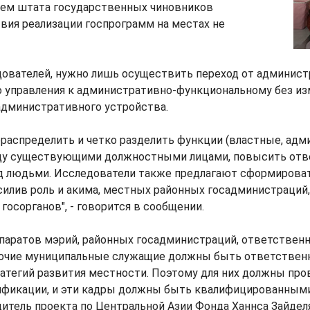
ем штата государственных чиновников
вия реализации госпрограмм на местах не
дователей, нужно лишь осуществить переход от админист
о управления к административно-функциональному без и
административного устройства.
распределить и четко разделить функции (властные, ад
ду существующими должностными лицами, повысить отв
д людьми. Исследователи также предлагают сформироват
силив роль и акима, местных районных госадминистраций,
госорганов", - говорится в сообщении.
ппаратов мэрий, районных госадминистраций, ответствен
рочие муниципальные служащие должны быть ответственн
атегий развития местности. Поэтому для них должны пр
икации, и эти кадры должны быть квалифицированными, 
итель проекта по Центральной Азии Фонда Ханнса Зайдел