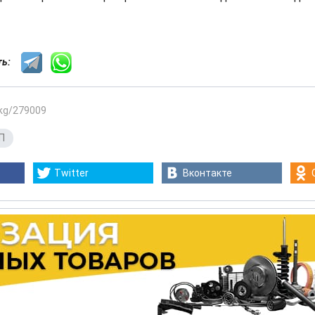
сть:
.kg/279009
П
Twitter
Вконтакте