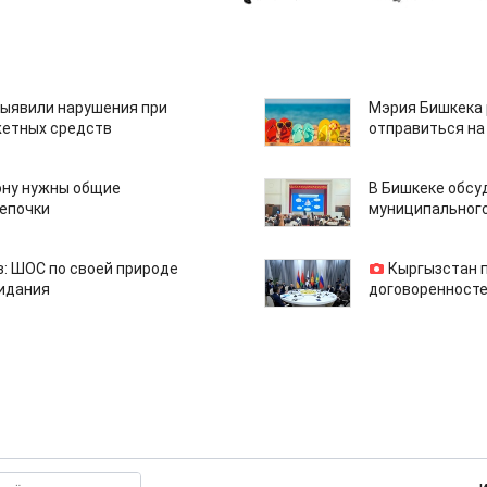
ыявили нарушения при
Мэрия Бишкека 
етных средств
отправиться на
ону нужны общие
В Бишкеке обсу
епочки
муниципального
: ШОС по своей природе
Кыргызстан 
зидания
договоренносте