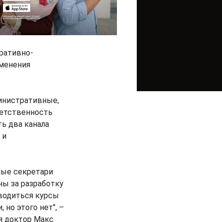
ративно-
зменения
министративные,
етственность
ь два канала
 и
ные секретари
ы за разработку
оводиться курсы
но этого нет", –
я доктор Макс