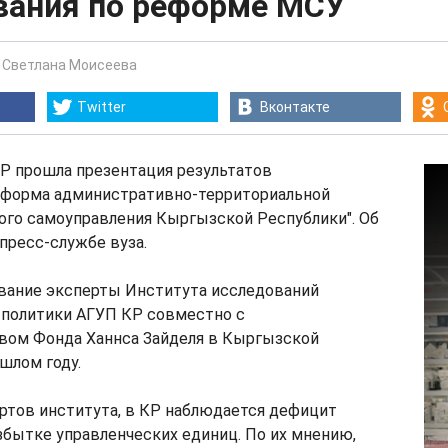
вания по реформе МСУ
-
Светлана Моисеева
Twitter
Вконтакте
Р прошла презентация результатов
еформа административно-территориальной
ого самоуправления Кыргызской Республики". Об
пресс-службе вуза.
вание эксперты Института исследований
 политики АГУП КР совместно с
вом Фонда Ханнса Зайделя в Кыргызской
шлом году.
ртов института, в КР наблюдается дефицит
збытке управленческих единиц. По их мнению,