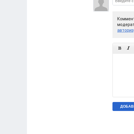
Коммент
модерат
авториз

