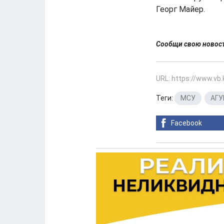
Георг Майер.
Сообщи свою ново
URL: https://www.vb
Теги:
МСУ
,
АГУ
Facebook