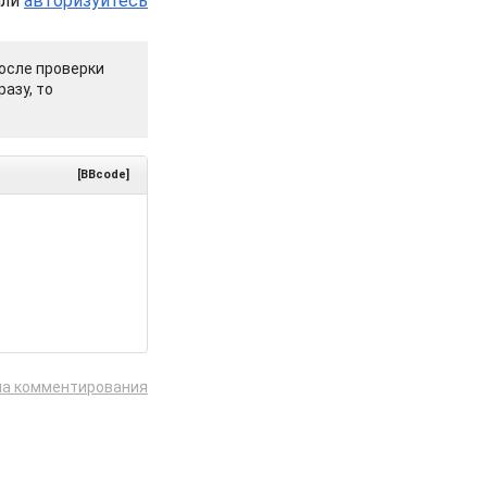
или
авторизуйтесь
осле проверки
азу, то
[BBcode]
ла комментирования