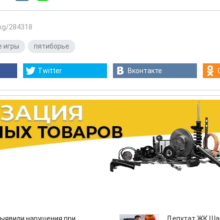
.kg/284318
 игры
,
пятиборье
Twitter
Вконтакте
ыявили нарушения при
Депутат ЖК Шаб