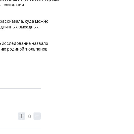
я созидания
рассказала, куда можно
 длинных выходных
 исследование назвало
зию родиной тюльпанов
0