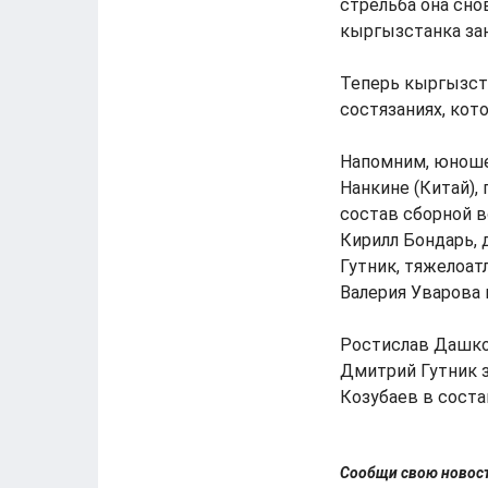
стрельба она сно
кыргызстанка зан
Теперь кыргызст
состязаниях, кот
Напомним, юноше
Нанкине (Китай),
состав сборной в
Кирилл Бондарь,
Гутник, тяжелоат
Валерия Уварова 
Ростислав Дашков
Дмитрий Гутник з
Козубаев в соста
Сообщи свою ново