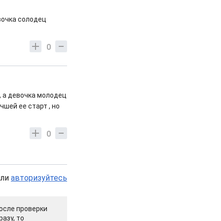
вочка солодец
0
, а девочка молодец
чшей ее старт , но
0
или
авторизуйтесь
осле проверки
азу, то