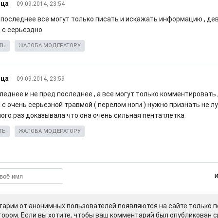
ца
09.09.2014, 23:54
е последнее все могут только писать и искажать информацию , де
 с серьездно
ТЬ
ЖАЛОБА МОДЕРАТОРУ
ца
09.09.2014, 23:59
леднее и не пред последнее , а все могут только комментировать 
с очень серьезной травмой ( перелом ноги ) нужно признать не лу
ного раз доказывала что она очень сильная пентатлетка
ТЬ
ЖАЛОБА МОДЕРАТОРУ
арии от анонимных пользователей появляются на сайте только п
ором. Если вы хотите, чтобы ваш комментарий был опубликован ср