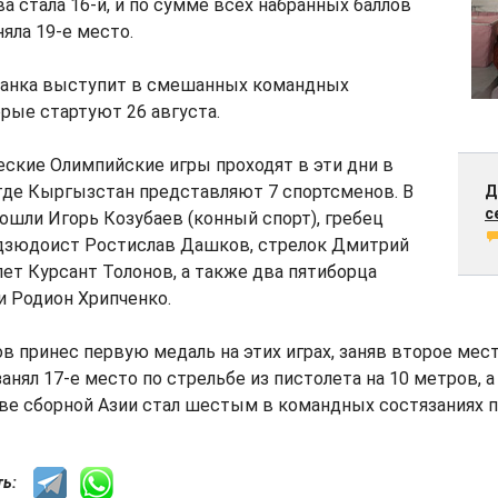
ва стала 16-й, и по сумме всех набранных баллов
яла 19-е место.
анка выступит в смешанных командных
орые стартуют 26 августа.
ские Олимпийские игры проходят в эти дни в
 где Кыргызстан представляют 7 спортсменов. В
Д
с
ошли Игорь Козубаев (конный спорт), гребец
 дзюдоист Ростислав Дашков, стрелок Дмитрий
лет Курсант Толонов, а также два пятиборца
и Родион Хрипченко.
 принес первую медаль на этих играх, заняв второе мест
анял 17-е место по стрельбе из пистолета на 10 метров, 
ве сборной Азии стал шестым в командных состязаниях п
сть: