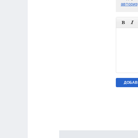
авториз

