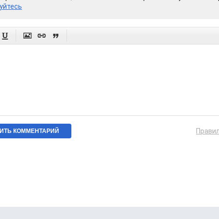
уйтесь




Прави