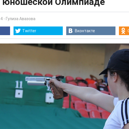
а юношеской Олимпиаде
04
-
Гулиза Авазова
Twitter
Вконтакте