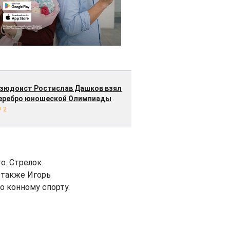
зюдоист Ростислав Дашков взял
еребро юношеской Олимпиады
2
о. Стрелок
а также Игорь
о конному спорту.