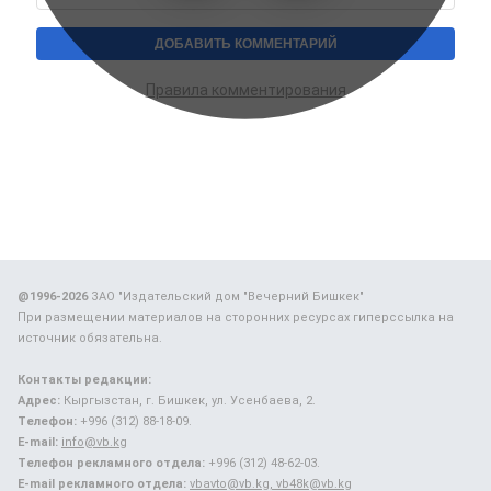
Правила комментирования
@1996-2026
ЗАО "Издательский дом "Вечерний Бишкек"
При размещении материалов на сторонних ресурсах гиперссылка на
источник обязательна.
Контакты редакции:
Адрес:
Кыргызстан, г. Бишкек, ул. Усенбаева, 2.
Телефон:
+996 (312) 88-18-09.
E-mail:
info@vb.kg
Телефон рекламного отдела:
+996 (312) 48-62-03.
E-mail рекламного отдела:
vbavto@vb.kg, vb48k@vb.kg