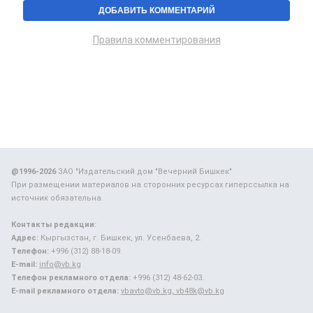
Правила комментирования
@1996-2026
ЗАО "Издательский дом "Вечерний Бишкек"
При размещении материалов на сторонних ресурсах гиперссылка на
источник обязательна.
Контакты редакции:
Адрес:
Кыргызстан, г. Бишкек, ул. Усенбаева, 2.
Телефон:
+996 (312) 88-18-09.
E-mail:
info@vb.kg
Телефон рекламного отдела:
+996 (312) 48-62-03.
E-mail рекламного отдела:
vbavto@vb.kg, vb48k@vb.kg