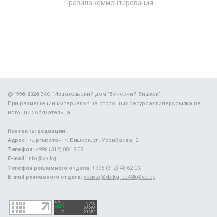
Правила комментирования
@1996-2026
ЗАО "Издательский дом "Вечерний Бишкек"
При размещении материалов на сторонних ресурсах гиперссылка на
источник обязательна.
Контакты редакции:
Адрес:
Кыргызстан, г. Бишкек, ул. Усенбаева, 2.
Телефон:
+996 (312) 88-18-09.
E-mail:
info@vb.kg
Телефон рекламного отдела:
+996 (312) 48-62-03.
E-mail рекламного отдела:
vbavto@vb.kg, vb48k@vb.kg