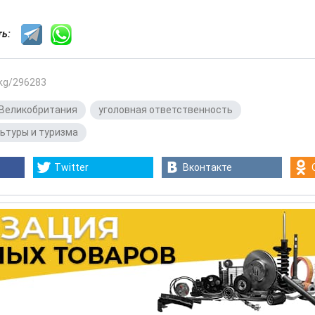
сть:
.kg/296283
Великобритания
,
уголовная ответственность
,
ьтуры и туризма
Twitter
Вконтакте