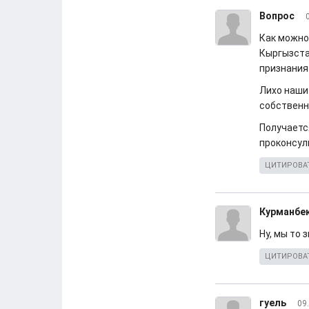
Вопрос
Как можно
Кыргызста
признания
Лихо наши
собственно
Получаетс
проконсул
ЦИТИРОВА
Курманбек
Ну, мы то 
ЦИТИРОВА
гуель
09