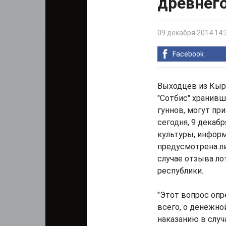
древнег
09 декабря 2014 14:
Facebook
Выходцев из Кыр
"Сотбис" хранивш
гуннов, могут пр
сегодня, 9 декаб
культуры, информ
предусмотрена ли
случае отзыва ло
республики.
"Этот вопрос опр
всего, о денежно
наказанию в случ