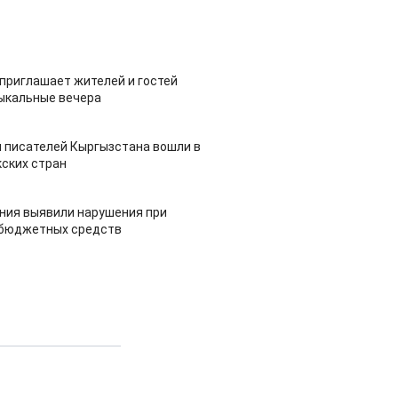
приглашает жителей и гостей
ыкальные вечера
 писателей Кыргызстана вошли в
ских стран
ия выявили нарушения при
 бюджетных средств