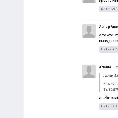
просто мин
ЦИТИРОВА
Аскар Ака
а то что э
выводят и
ЦИТИРОВА
Алёша
0
Аскар Ак
а то что
выводят
а тебе сл
ЦИТИРОВА