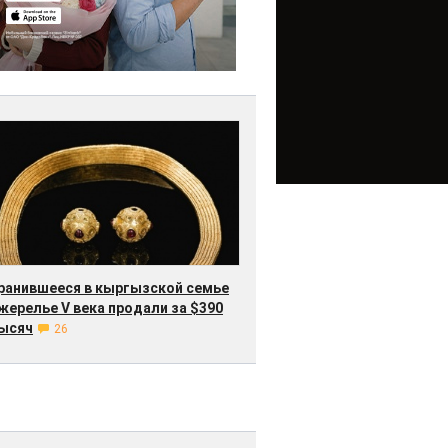
ранившееся в кыргызской семье
жерелье V века продали за $390
ысяч
26