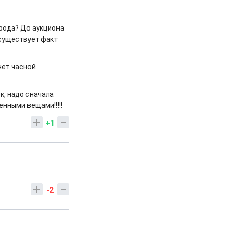
рода? До аукциона
 существует факт
чет часной
к, надо сначала
нными вещами!!!!!
+1
-2