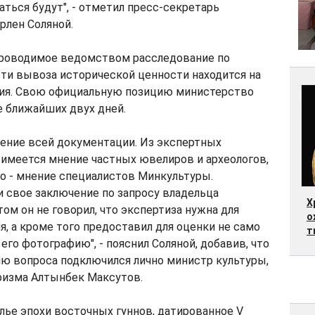
аться будут", - отметил пресс-секретарь
рлен Соляной.
 проводимое ведомством расследование по
ти вывоза исторической ценности находится на
ия. Свою официальную позицию министерство
е ближайших двух дней.
чение всей документации. Из экспертных
 имеется мнение частных ювелиров и археологов,
но - мнение специалистов Минкультуры.
 свое заключение по запросу владельца
Х
том он не говорил, что экспертиза нужна для
о
, а кроме того предоставил для оценки не само
т
его фотографию", - пояснил Соляной, добавив, что
ию вопроса подключился лично министр культуры,
ризма Алтынбек Максутов.
ье эпохи восточных гуннов, датированное V