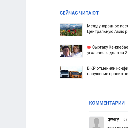
СЕЙЧАС ЧИТАЮТ
Международное иссл
Центральную Азию р
Сыргаку Кенжебае
уголовного дела за 2
В КР отменили конфи
нарушение правил п
КОММЕНТАРИИ
qwery
09