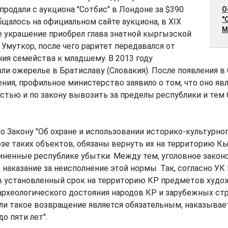
 продали с аукциона "Сотбис" в Лондоне за $390
О
"
общалось на официальном сайте аукциона, в XIX
М
е украшение приобрел глава знатной кыргызской
Умуткор, после чего раритет передавался от
ия семейства к младшему. В 2013 году
ли ожерелье в Братиславу (Словакия). После появления 
ния, профильное министерство заявило о том, что оно яв
стью и по закону вывозить за пределы республики и тем 
о Закону "Об охране и использовании историко-культурног
е таких объектов, обязаны вернуть их на территорию К
иненные республике убытки. Между тем, уголовное закон
наказание за неисполнение этой нормы. Так, согласно УК 
в установленный срок на территорию КР предметов худо
археологического достояния народов КР и зарубежных ст
сли такое возвращение является обязательным, наказыва
о пяти лет".