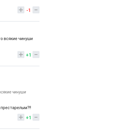
-1
то всякие чинуши
+1
 всякие чинуши
 престарелым?!!
+1