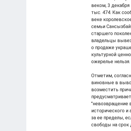
веком, 3 декабря
тыс. 474. Как со
веке королевско
семьи Сансызбай 
старшего поколен
владельцы вывез
о продаже украше
культурной ценно
ожерелье нельзя.
Отметим, согласн
виновные в вывоз
возместить прич
предусматривает 
"невозвращение 
исторического и 
за ее пределы, е
свободы на срок д