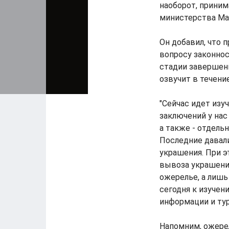
наоборот, приним
министерства Ма
Он добавил, что
вопросу законнос
стадии завершен
озвучит в течени
"Сейчас идет изу
заключений у нас
а также - отдель
Последние давали
украшения. При э
вывоза украшения
ожерелье, а лишь 
сегодня к изучен
информации и ту
Напомним, ожерел