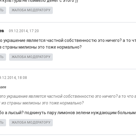
 культуры не поимело денег с этого ))
ТЬ
ЖАЛОБА МОДЕРАТОРУ
ев
09.12.2014, 17:20
то украшение является частной собственностю это ничего? а то ч
з страны милионы это тоже нормально?
ТЬ
ЖАЛОБА МОДЕРАТОРУ
9.12.2014, 18:08
аев
 это украшение является частной собственностю это ничего? а то что
 из страны милионы это тоже нормально?
або а лысый? подкинуть пару лимонов зелени нуждающим больным
ТЬ
ЖАЛОБА МОДЕРАТОРУ