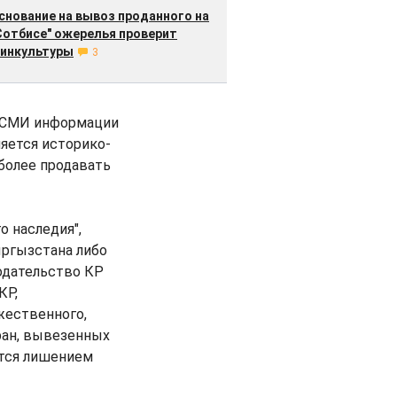
снование на вывоз проданного на
Сотбисе" ожерелья проверит
инкультуры
3
в СМИ информации
ляется историко-
более продавать
о наследия",
ыргызстана либо
одательство КР
КР,
жественного,
ран, вывезенных
ется лишением