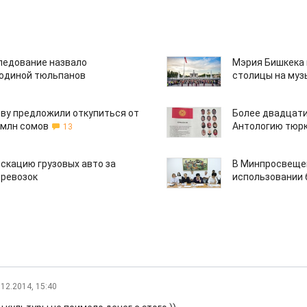
едование назвало
Мэрия Бишкека 
одиной тюльпанов
столицы на муз
ву предложили откупиться от
Более двадцати
 млн сомов
Антологию тюрк
13
скацию грузовых авто за
В Минпросвещен
еревозок
использовании
.12.2014, 15:40