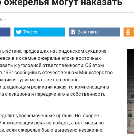
о ожерелья могут наказать
36
-
Twitter
Вконтакте
гызстана, продавших на лондонском аукционе
ееся в их семье ожерелье эпохи восточных
извать к уголовной ответственности. Об этом
ря, "ВБ" сообщили в отечественном Министерстве
ации и туризма в ответ на вопрос,
 владельцам реликвии какая-то компенсация в
та с аукциона и передачи его в собственность
еделят уполномоченные органы. Но, скорее
й компенсации речь не пойдет, а вот меры по
ае, если ожерелье было вывезено незаконно,