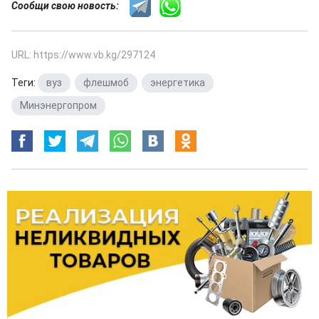
Сообщи свою новость:
URL: https://www.vb.kg/297124
Теги:
вуз
,
флешмоб
,
энергетика
,
Минэнергопром