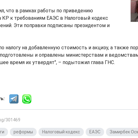
л, что в рамках работы по приведению
а КР к требованиям ЕАЭС в Налоговый кодекс
ений. Эти поправки подписаны президентом и
о налогу на добавленную стоимость и акцизу, а также по
 подготовлены и оправлены министерствам и ведомствам 
ее время их утвердят", – подытожил глава ГНС.
сть:
.kg/301469
ги
,
реформы
,
Налоговый кодекс
,
ЕАЭС
,
Замирбек Ос