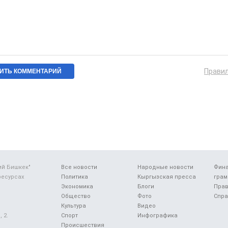
Прави
ий Бишкек"
Все новости
Народные новости
Фин
ресурсах
Политика
Кыргызская пресса
грам
Экономика
Блоги
Прав
Общество
Фото
Спра
Культура
Видео
 2.
Спорт
Инфографика
Происшествия