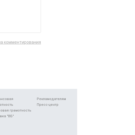
ла комментирования
ансовая
Рекламодателям
отность
Пресс-центр
овая грамотность
вка "ВБ"