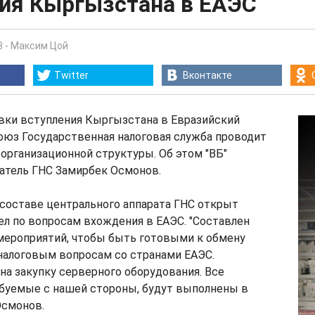
ия Кыргызстана в ЕАЭС
3
-
Максим Цой
Twitter
Вконтакте
овки вступления Кыргызстана в Евразийский
оюз Государственная налоговая служба проводит
организационной структуры. Об этом "ВБ"
атель ГНС Замирбек Осмонов.
в составе центрального аппарата ГНС открыт
л по вопросам вхождения в ЕАЭС. "Составлен
мероприятий, чтобы быть готовыми к обмену
налоговым вопросам со странами ЕАЭС.
на закупку серверного оборудования. Все
ебуемые с нашей стороны, будут выполнены в
Осмонов.