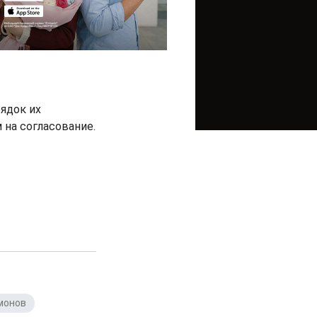
рядок их
на согласование.
монов