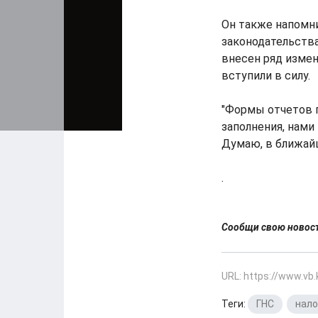
Он также напомни
законодательств
внесен ряд измен
вступили в силу.
"Формы отчетов п
заполнения, нами
Думаю, в ближайш
.
Сообщи свою ново
URL: https://www.vb
Теги:
ГНС
,
нало