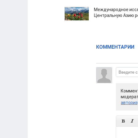
Международное иссл
Центральную Азию р
КОММЕНТАРИИ
Коммент
модерат
авториз

