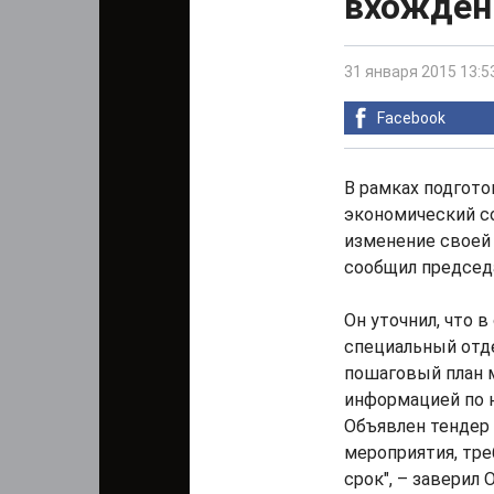
вхожден
31 января 2015 13:5
Facebook
В рамках подгот
экономический с
изменение своей 
сообщил председ
Он уточнил, что 
специальный отде
пошаговый план 
информацией по 
Объявлен тендер 
мероприятия, тр
срок", – заверил 