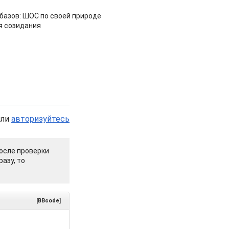
азов: ШОС по своей природе
я созидания
или
авторизуйтесь
осле проверки
азу, то
[BBcode]