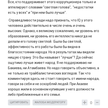
Все, кто поддерживает этого коррупционера только и
аппелируют словами "светлая голова", "недостатки
есть у всех" и "при нем было лучше".
Справедливости ради надо признать, что IQ у этого
человека действительно в числе очень и очень
высоких. Однако, к великому сожалению, ни уровень его
образования, ни уровень его интеллекта никогда не
делали его голову светлой. Была бы светлой,
эффективность его работы была бы видна в
благосостоянии народа. Но в результатах мы видели
нищую страну. Это Вы называет "лучше"? Да сейчас
ощутимо лучше живет народ. Я не поддерживаю ни
Бакиева, ни Атамбаева. Но надо говорить объективно, а
не только из трайбалистических взглядов. Так что
комментируя здесь не стоит говорить от имени народа,
говори за себя и не оскорбляй людей. При Акаеве
хорошо жили в основном купившие у него должности
либо приближенные к его семье.
0
ЦИТИРОВАТЬ
ЖАЛОБА МОДЕРАТОРУ