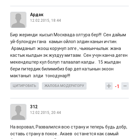
Ардак
12.02.2015, 18:44
Бир жеринди кысып Москвада олтура бер!!! Сен дайым
уй-булондун гана камын ойлоп элдин канын ичтин.
Арамданып жоош корунуп элге , чыккынчылык жана
кастык кылдын эк жуздуу митаам. Сен учун канча деген
мекендештер кул болуп талаалап калды . 15 жылдан
бери питердик билимибиз бар деп катынын экоон
мактанып элди тонодунар!!!
-1
ЦИТИРОВАТЬ
ЖАЛОБА МОДЕРАТОРУ
312
12.02.2015, 20:44
На воровал, Развалился всю страну и теперь будь добр,
оставь страну в покое.. Акаев останется как самый