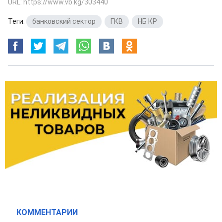
URL: https://www.vb.kg/303440
Теги:
банковский сектор
,
ГКВ
,
НБ КР
КОММЕНТАРИИ