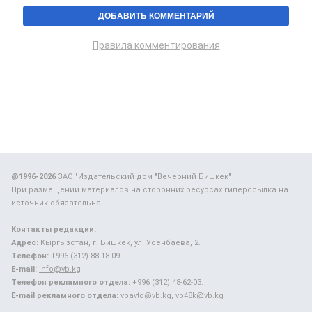
Правила комментирования
@1996-2026
ЗАО "Издательский дом "Вечерний Бишкек"
При размещении материалов на сторонних ресурсах гиперссылка на
источник обязательна.
Контакты редакции:
Адрес:
Кыргызстан, г. Бишкек, ул. Усенбаева, 2.
Телефон:
+996 (312) 88-18-09.
E-mail:
info@vb.kg
Телефон рекламного отдела:
+996 (312) 48-62-03.
E-mail рекламного отдела:
vbavto@vb.kg, vb48k@vb.kg