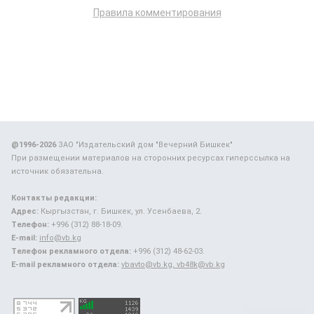
Правила комментирования
@1996-2026
ЗАО "Издательский дом "Вечерний Бишкек"
При размещении материалов на сторонних ресурсах гиперссылка на
источник обязательна.
Контакты редакции:
Адрес:
Кыргызстан, г. Бишкек, ул. Усенбаева, 2.
Телефон:
+996 (312) 88-18-09.
E-mail:
info@vb.kg
Телефон рекламного отдела:
+996 (312) 48-62-03.
E-mail рекламного отдела:
vbavto@vb.kg, vb48k@vb.kg