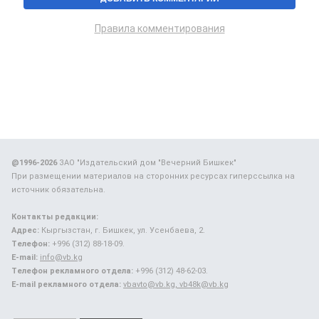
Правила комментирования
@1996-2026
ЗАО "Издательский дом "Вечерний Бишкек"
При размещении материалов на сторонних ресурсах гиперссылка на
источник обязательна.
Контакты редакции:
Адрес:
Кыргызстан, г. Бишкек, ул. Усенбаева, 2.
Телефон:
+996 (312) 88-18-09.
E-mail:
info@vb.kg
Телефон рекламного отдела:
+996 (312) 48-62-03.
E-mail рекламного отдела:
vbavto@vb.kg, vb48k@vb.kg