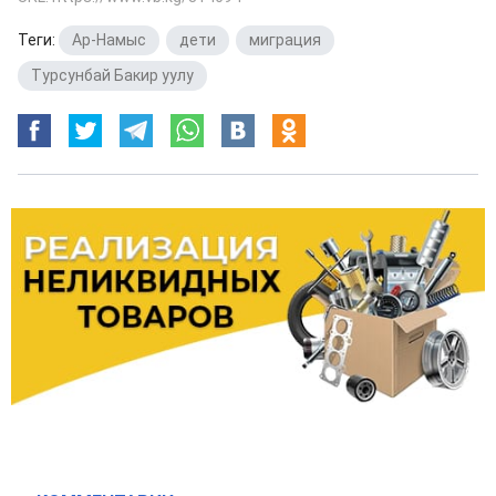
Теги:
Ар-Намыс
,
дети
,
миграция
,
Турсунбай Бакир уулу