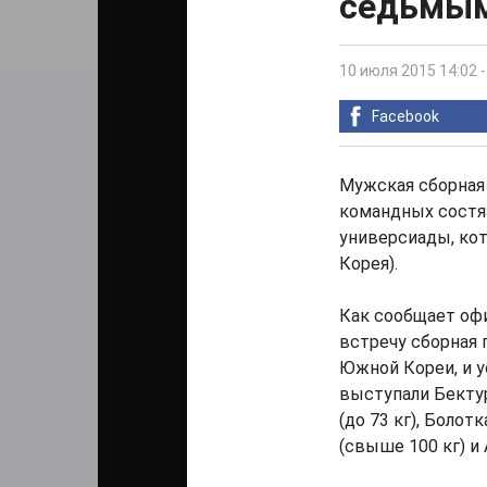
седьмым
10 июля 2015 14:02
Facebook
Мужская сборная
командных состя
универсиады, кот
Корея).
Как сообщает оф
встречу сборная 
Южной Кореи, и у
выступали Бектур
(до 73 кг), Болот
(свыше 100 кг) и 