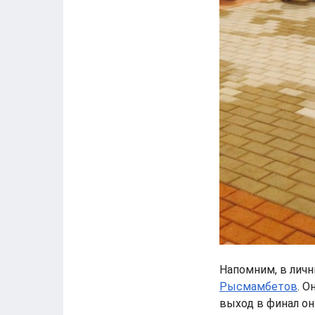
Напомним, в лич
Рысмамбетов
. О
выход в финал он