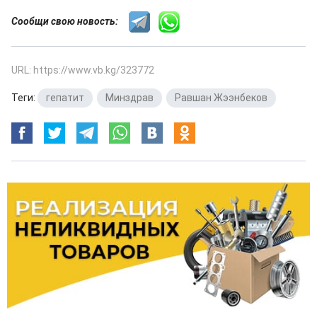
Сообщи свою новость:
URL: https://www.vb.kg/323772
Теги:
гепатит
,
Минздрав
,
Равшан Жээнбеков