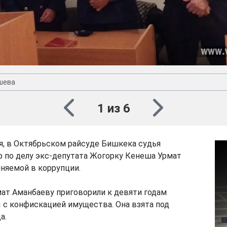
шева
1 из 6
ря, в Октябрьском райсуде Бишкека судья
р по делу экс-депутата Жогорку Кенеша Урмат
няемой в коррупции.
ат Аманбаеву приговорили к девяти годам
 с конфискацией имущества. Она взята под
а.