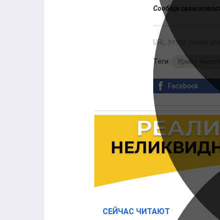
Сообщи свою ново
URL: https://www.vb
Теги:
Урмат Аман
Facebook
СЕЙЧАС ЧИТАЮТ