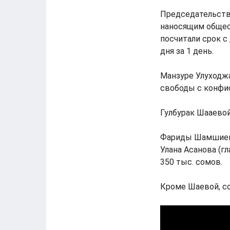
Председательств
наносящим общес
посчитали срок с
дня за 1 день.
Манзуре Улуходжа
свободы с конфи
Гулбурак Шааевой
Фариды Шамшиево
Улана Асанова (г
350 тыс. сомов.
Кроме Шаевой, со