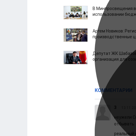
В Минпросвещения в
использовании бюдж
Артем Новиков: Реги
производственные ц
Депутат ЖК Шабазов
организация для со
КОММЕНТАРИИ
3
13.11.20
неужели С
отбывать
реальный 