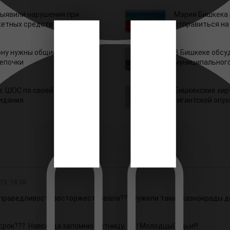
ыявили нарушения при
Мэрия Бишкека 
етных средств
отправиться на
ону нужны общие
В Бишкеке обсу
епочки
муниципального
: ШОС по своей природе
Бишкекские хир
зидания
гигантской опу
15, 18:38
праведливостьвосторжествовала?? неужели такие казнокрады д
срок??? Навсегда запомню Пятницу, 13 ! МолодцыСудьи!!!