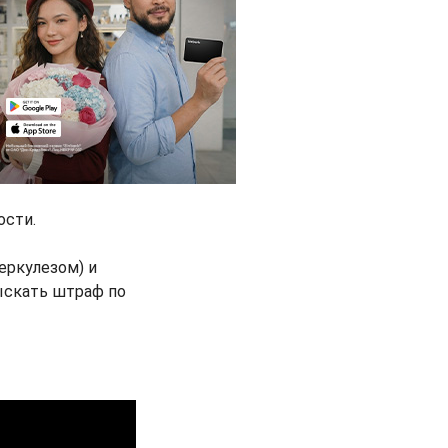
ости.
еркулезом) и
зыскать штраф по