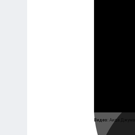
Видео:
Аида Джум