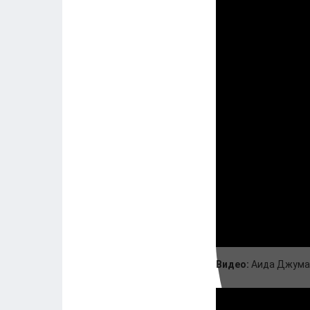
Видео:
Аида Джум