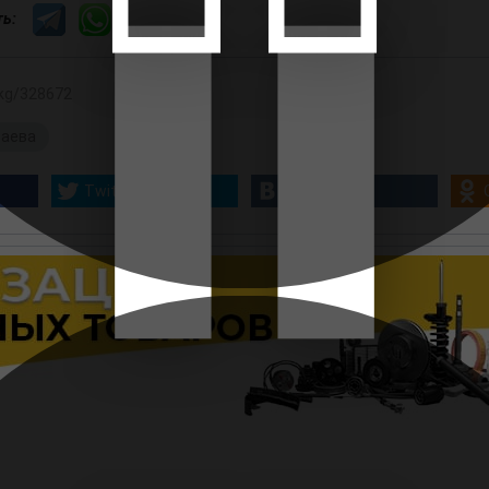
сть:
.kg/328672
баева
Twitter
Вконтакте