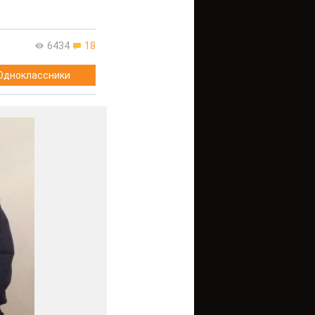
6434
18
Одноклассники