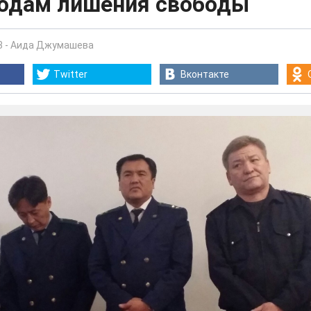
годам лишения свободы
3
-
Аида Джумашева
Twitter
Вконтакте