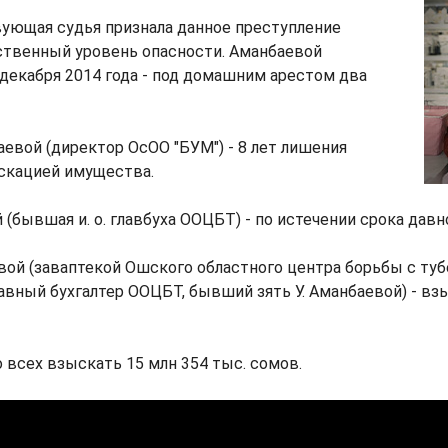
ующая судья признала данное преступление
твенный уровень опасности. Аманбаевой
 декабря 2014 года - под домашним арестом два
евой (директор ОсОО "БУМ") - 8 лет лишения
скацией имущества.
 (бывшая и. о. главбуха ООЦБТ) - по истечении срока давн
й (заваптекой Ошского областного центра борьбы с туб
лавный бухгалтер ООЦБТ, бывший зять У. Аманбаевой) - в
 всех взыскать 15 млн 354 тыс. сомов.