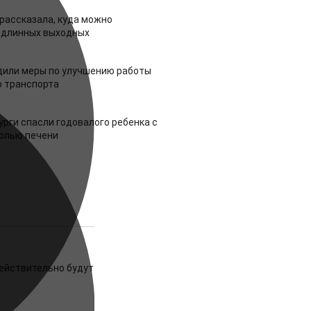
рассказала, куда можно
 длинных выходных
дили меры по улучшению работы
 транспорта
урги спасли годовалого ребенка с
холью печени
ействительно будут