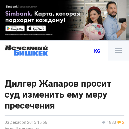
KG
Дилгер Жапаров просит
суд изменить ему меру
пресечения
03 декабря 2015 15:56
1883
2
Аида Джумашева