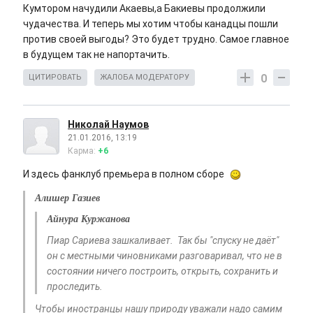
Кумтором начудили Акаевы,а Бакиевы продолжили
чудачества. И теперь мы хотим чтобы канадцы пошли
против своей выгоды? Это будет трудно. Самое главное
в будущем так не напортачить.
0
ЦИТИРОВАТЬ
ЖАЛОБА МОДЕРАТОРУ
Николай Наумов
21.01.2016, 13:19
Карма:
+6
И здесь фанклуб премьера в полном сборе
Алишер Газиев
Айнура Куржанова
Пиар Сариева зашкаливает. Так бы "спуску не даёт"
он с местными чиновниками разговаривал, что не в
состоянии ничего построить, открыть, сохранить и
проследить.
Чтобы иностранцы нашу природу уважали надо самим