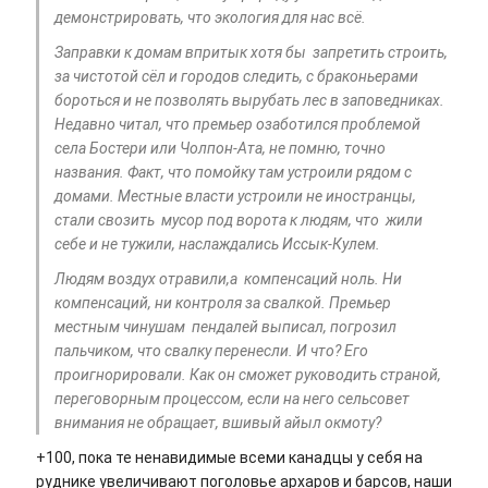
демонстрировать, что экология для нас всё.
Заправки к домам впритык хотя бы запретить строить,
за чистотой сёл и городов следить, с браконьерами
бороться и не позволять вырубать лес в заповедниках.
Недавно читал, что премьер озаботился проблемой
села Бостери или Чолпон-Ата, не помню, точно
названия. Факт, что помойку там устроили рядом с
домами. Местные власти устроили не иностранцы,
стали свозить мусор под ворота к людям, что жили
себе и не тужили, наслаждались Иссык-Кулем.
Людям воздух отравили,а компенсаций ноль. Ни
компенсаций, ни контроля за свалкой. Премьер
местным чинушам пендалей выписал, погрозил
пальчиком, что свалку перенесли. И что? Его
проигнорировали. Как он сможет руководить страной,
переговорным процессом, если на него сельсовет
внимания не обращает, вшивый айыл окмоту?
+100, пока те ненавидимые всеми канадцы у себя на
руднике увеличивают поголовье архаров и барсов, наши