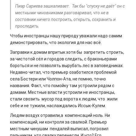
Пиар Сариева зашкаливает. Так бы "спуску не даёт" он с
местными чиновниками разговаривал, что не в
состоянии ничего построить, открыть, сохранить и
проследить.
Чтобы иностранцы нашу природу уважали надо самим
демонстрировать, что экология для нас всё.
Заправки к домам впритык хотя бы запретить строить,
за чистотой сёл и городов следить, с браконьерами
бороться и не позволять вырубать лес в заповедниках.
Недавно читал, что премьер озаботился проблемой
села Бостери или Чолпон-Ата, не помню, точно
названия. Факт, что помойку там устроили рядом с
домами. Местные власти устроили не иностранцы,
стали свозить мусор под ворота к людям, что жили
себе и не тужили, наслаждались Иссык-Кулем.
Людям воздух отравили,а компенсаций ноль. Ни
компенсаций, ни контроля за свалкой. Премьер
местным чинушам пендалей выписал, погрозил
пальчиком, что свалку перенесли. И что? Его