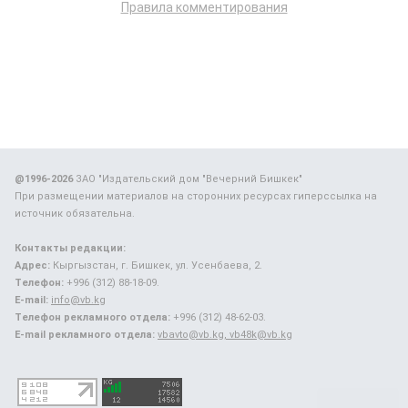
Правила комментирования
@1996-2026
ЗАО "Издательский дом "Вечерний Бишкек"
При размещении материалов на сторонних ресурсах гиперссылка на
источник обязательна.
Контакты редакции:
Адрес:
Кыргызстан, г. Бишкек, ул. Усенбаева, 2.
Телефон:
+996 (312) 88-18-09.
E-mail:
info@vb.kg
Телефон рекламного отдела:
+996 (312) 48-62-03.
E-mail рекламного отдела:
vbavto@vb.kg, vb48k@vb.kg