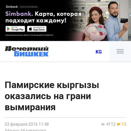
KG
Памирские кыргызы
оказались на грани
вымирания
03 февраля 2016 11:48
4112
13
Айдана Абдуваитова