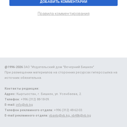
Правила комментирования
@1996-2026
ЗАО "Издательский дом "Вечерний Бишкек"
При размещении материалов на сторонних ресурсах гиперссылка на
источник обязательна.
Контакты редакции:
Адрес:
Кыргызстан, г. Бишкек, ул. Усенбаева, 2.
Телефон:
+996 (312) 88-18-09.
E-mail:
info@vb.kg
Телефон рекламного отдела:
+996 (312) 48-62-03.
E-mail рекламного отдела:
vbavto@vb.kg, vb48k@vb.kg