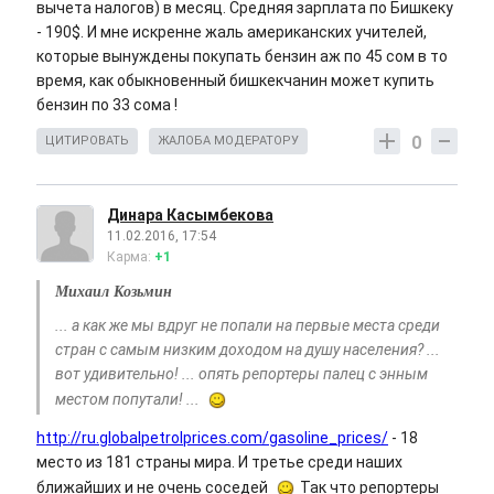
вычета налогов) в месяц. Средняя зарплата по Бишкеку
- 190$. И мне искренне жаль американских учителей,
которые вынуждены покупать бензин аж по 45 сом в то
время, как обыкновенный бишкекчанин может купить
бензин по 33 сома !
0
ЦИТИРОВАТЬ
ЖАЛОБА МОДЕРАТОРУ
Динара Касымбекова
11.02.2016, 17:54
Карма:
+1
Михаил Козьмин
... а как же мы вдруг не попали на первые места среди
стран с самым низким доходом на душу населения? ...
вот удивительно! ... опять репортеры палец с энным
местом попутали! ...
http://ru.globalpetrolprices.com/gasoline_prices/
- 18
место из 181 страны мира. И третье среди наших
ближайших и не очень соседей
Так что репортеры