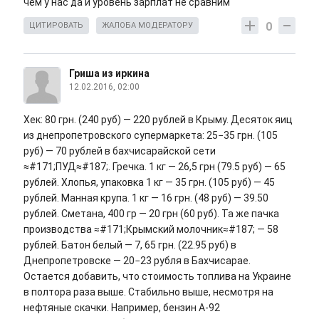
чем у нас да и уровень зарплат не сравним
0
ЦИТИРОВАТЬ
ЖАЛОБА МОДЕРАТОРУ
Гриша из иркина
12.02.2016, 02:00
Хек: 80 грн. (240 руб) — 220 рублей в Крыму. Десяток яиц
из днепропетровского супермаркета: 25−35 грн. (105
руб) — 70 рублей в бахчисарайской сети
≈#171;ПУД≈#187;. Гречка. 1 кг — 26,5 грн (79.5 руб) — 65
рублей. Хлопья, упаковка 1 кг — 35 грн. (105 руб) — 45
рублей. Манная крупа. 1 кг — 16 грн. (48 руб) — 39.50
рублей. Сметана, 400 гр — 20 грн (60 руб). Та же пачка
производства ≈#171;Крымский молочник≈#187; — 58
рублей. Батон белый — 7, 65 грн. (22.95 руб) в
Днепропетровске — 20−23 рубля в Бахчисарае.
Остается добавить, что стоимость топлива на Украине
в полтора раза выше. Стабильно выше, несмотря на
нефтяные скачки. Например, бензин А-92