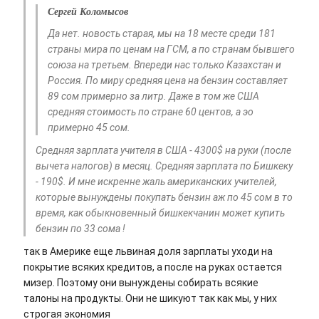
Сергей Коломысов
Да нет. новость старая, мы на 18 месте среди 181
страны мира по ценам на ГСМ, а по странам бывшего
союза на третьем. Впереди нас только Казахстан и
Россия. По миру средняя цена на бензин составляет
89 сом примерно за литр. Даже в том же США
средняя стоимость по стране 60 центов, а эо
примерно 45 сом.
Средняя зарплата учителя в США - 4300$ на руки (после
вычета налогов) в месяц. Средняя зарплата по Бишкеку
- 190$. И мне искренне жаль американских учителей,
которые вынуждены покупать бензин аж по 45 сом в то
время, как обыкновенный бишкекчанин может купить
бензин по 33 сома !
так в Америке еще львиная доля зарплаты уходи на
покрытие всяких кредитов, а после на руках остается
мизер. Поэтому они вынуждены собирать всякие
талоны на продукты. Они не шикуют так как мы, у них
строгая экономия