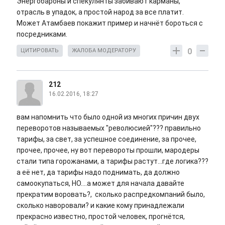
Энергобароны и спекулянты забивают карманы,
отрасль в упадок, а простой народ за все платит.
Может Атамбаев покажит пример и начнёт бороться с
посредниками.
0
ЦИТИРОВАТЬ
ЖАЛОБА МОДЕРАТОРУ
212
16.02.2016, 18:27
вам напомнить что было одной из многих причин двух
переворотов называемых "революсией"??? правильно
тарифы, за свет, за успешное соединение, за прочее,
прочее, прочее, ну вот перевороты прошли, мародеры
стали типа горожанами, а тарифы растут...где логика???
а её нет, да тарифы надо поднимать, да должно
самоокупаться, НО....а может для начала давайте
прекратим воровать?, сколько распредкомпаний было,
сколько наворовали? и какие кому принадлежали
прекрасно известно, простой человек, прогнётся,