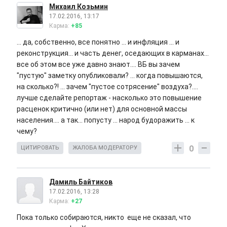
Михаил Козьмин
17.02.2016, 13:17
Карма:
+85
... да, собственно, все понятно ... и инфляция ... и
реконструкция... и часть денег, оседающих в карманах...
все об этом все уже давно знают.... ВБ вы зачем
"пустую" заметку опубликовали? ... когда повышаются,
на сколько?! ... зачем "пустое сотрясение" воздуха?....
лучше сделайте репортаж - насколько это повышение
расценок критично (или нет) для основной массы
населения.... а так... попусту ... народ будоражить ... к
чему?
0
ЦИТИРОВАТЬ
ЖАЛОБА МОДЕРАТОРУ
Дамиль Байтиков
17.02.2016, 13:28
Карма:
+27
Пока только собираются, никто еще не сказал, что