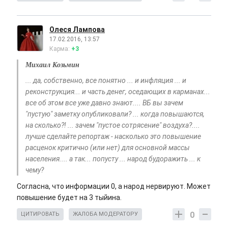
Олеся Лампова
17.02.2016, 13:57
Карма:
+3
Михаил Козьмин
... да, собственно, все понятно ... и инфляция ... и
реконструкция... и часть денег, оседающих в карманах...
все об этом все уже давно знают.... ВБ вы зачем
"пустую" заметку опубликовали? ... когда повышаются,
на сколько?! ... зачем "пустое сотрясение" воздуха?....
лучше сделайте репортаж - насколько это повышение
расценок критично (или нет) для основной массы
населения.... а так... попусту ... народ будоражить ... к
чему?
Согласна, что информации 0, а народ нервируют. Может
повышение будет на 3 тыйина.
0
ЦИТИРОВАТЬ
ЖАЛОБА МОДЕРАТОРУ