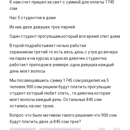
К нам счет пришел за свет с суммой для оплаты 1745
сом .
Нас 5 студентов в доме.
Из них двое девушек трое парней.
Один студент прогульшик,который все время спит дома
Второй подработывает ночью работая
охранником.третий то есть весь день с утра до вечера
на парах и на курсах.а одна из девочек студентка
работает преподом в универе ,одна девушка каждый
день моет волосы.
Мы посовещавшись сумму 1745 сом разделил на 5
человек.900 сом решили будут платить прогульщик
студент который любит спать , та девочка которая
моет волосы каждый день. Остальные 845 сом
остались на нас троих .
Вопрос что было мотивом такого решения что 900 сом
будут платить двое ,а 845 сом трое?