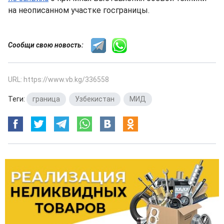
на неописанном участке госграницы.
Сообщи свою новость:
URL: https://www.vb.kg/336558
Теги:
граница
,
Узбекистан
,
МИД