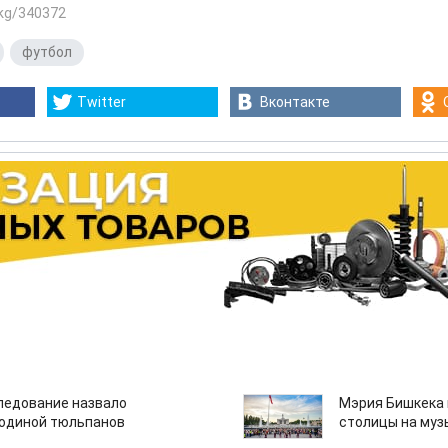
.kg/340372
,
футбол
Twitter
Вконтакте
едование назвало
Мэрия Бишкека 
одиной тюльпанов
столицы на муз