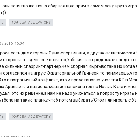
 они,понятно же, наша сборная щяс прям в самом соку-круто игра
 ))
ТЬ
ЖАЛОБА МОДЕРАТОРУ
05.2016, 16:04
просе есть две стороны.Одна-спортивная, а другая-политическая.
й стороны,то здесь всё понятно,Узбекистан продолжает подготов
ее сильный спарринг-партнер,чем сборная Кыргызстана.Но когда
н согласился на игру с Экваториальной Гвинеей,то понимаешь.чт
Это и пограничный конфликт, это и приостановка участия КР в 
ию Арала,это и национализация пансионатов на Иссык-Куле и мног
удья, это их решение,а нам не надо унижаться,а попросту играть
утбола на такую планку,чтоб потом выбирать"Стоит ли играть с У
ТЬ
ЖАЛОБА МОДЕРАТОРУ