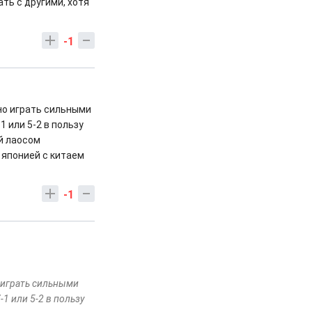
ать с другими, хотя
-1
но играть сильными
 или 5-2 в пользу
й лаосом
 японией с китаем
-1
 играть сильными
1 или 5-2 в пользу