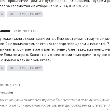
фиц. сроки ФИФА - рейтинг будет падать... Отказались - будем игр
лел за Узбекистан и в отборе на ЧМ-2014, и на ЧМ-2018.
ТЬ
ЖАЛОБА МОДЕРАТОРУ
емпион
24.05.2016, 16:38
у тоже нужна отказаться играть с Кыргызстаном потому-что нуж
ми. Я не понимаю смысл игры мы всегда побеждаем кыргызстан 7-1
а и опять проиграете же играите лучше с бангладешами монголие
и.Если же играть Казахстану с азиатскими командами то лучше с
 с ираном а так не с кем играть
ТЬ
ЖАЛОБА МОДЕРАТОРУ
.05.2016, 17:11
чемпион
ану тоже нужна отказаться играть с Кыргызстаном потому-что нужно
ками. Я не понимаю смысл игры мы всегда побеждаем кыргызстан 7-