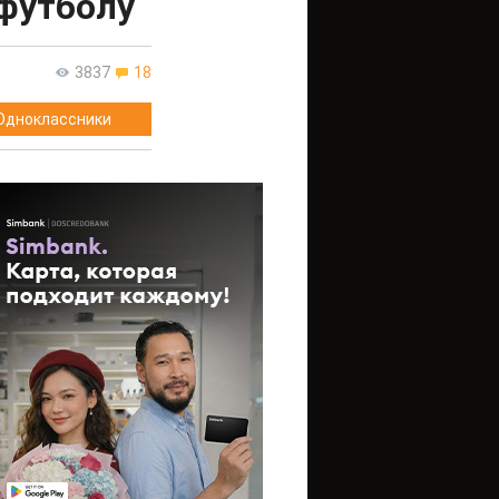
 футболу
3837
18
Одноклассники