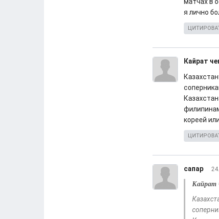
матчах в о
я лично бо
ЦИТИРОВА
Кайрат ч
Казахстан
соперника
Казахстан
филипинам
кореей или
ЦИТИРОВА
сапар
24
Кайрат 
Казахст
соперни