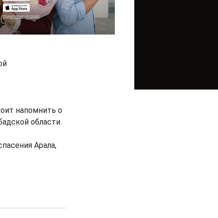
ой
оит напомнить о
бадской области.
пасения Арала,