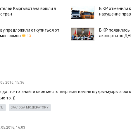
ателей Кыргызстана вошли в
В КР отменили 
 стран
нарушение прав
ву предложили откупиться от
В КР появились
 млн сомов
эксперты по Д
13
.05.2016, 15:36
 да..то-то..знайте свое место..кыргызы вам не шухры-мухры а оого-
ие то..))
ТЬ
ЖАЛОБА МОДЕРАТОРУ
.05.2016, 16:03