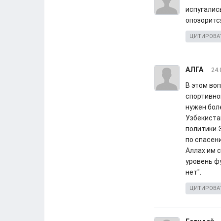
испугались
опозорится
ЦИТИРОВА
АЛГА
24.
В этом во
спортивно
нужен бол
Узбекиста
политики.
по спасен
Аллах им с
уровень ф
нет".
ЦИТИРОВА