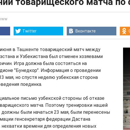
нии товарищеского матча по
www
Twitter
Вконтакте
 июня в Ташкенте товарищеский матч между
стана и Узбекистана был отменен хозяевами
ричин. Игра должна была состояться на
дионе "Бунедкор". Информация о проведении
13 мая, но спустя неделю узбекская сторона
оведения поединка.
циальное письмо узбекской стороны об отказе
оварищеского матча. Поэтому тренировки нашей
 должны были начаться 23 мая, были перенесены
рмации генсекретаря федерации Дастана
а нехватки времени для определения новых