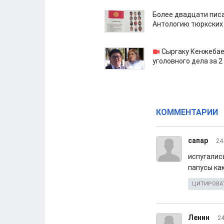
Более двадцати пис
Антологию тюркских
Сыргаку Кенжебае
уголовного дела за 2
КОММЕНТАРИИ
сапар
24
испугались
папусы как
ЦИТИРОВА
Ленин
24