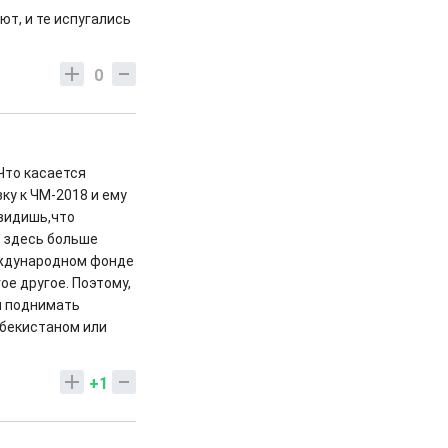
ют, и те испугались
0
Что касается
ку к ЧМ-2018 и ему
 видишь,что
о здесь больше
Международном фонде
ое другое. Поэтому,
 и поднимать
збекистаном или
+1