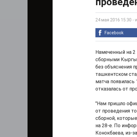
проведе
24 мая 2016 15:30
-
Facebook
Намеченный на 2
сборными Кыргыз
без объяснения п
ташкентском ста
матча появилась 
отказалась от пр
"Нам пришло офи
от проведения т
сборной, которые
на 28-е. По инфо
Конокбаева, из-з