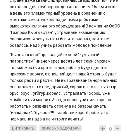
стране даже квалифицированных сварщиков почти не
осталось для трубопроводов давлением 16атм и выше,
а ведь это элементарный уровень в сравнении с
монтажными и пусконаладочными работами
высокотехнологичного оборудования! В компании ОсОО
"Газпром Кыргызстан" устраивали экзаменацию
сварщиков и результаты были плачевны, почти не
осталось, надо учить работать молодое поколение!
"Кыргызчылык" прекращайте свой "кумысный
патриотизм" иначе через десять лет сами сможем
только жрать и срать, а всю работу будут делать
приезжие варяги, а внешний долг нашей страны будет
только расти и расти!!! Не вытравливайте нормальных
специалистов с предприятий, хорош вот этот гыр-гыр
орус..орус... угйгур..кореяс.. устраивать!! хорош уже
мамбетить и маврить!!! надо вновь учиться хорошо
работать и развивать страну а не базары качать
"иншаллах", "буюрса"!!!.... заеб.. ли кароч!! работать
нормально надо а не интриги качать!!!
0
ЦИТИРОВАТЬ
ЖАЛОБА МОДЕРАТОРУ