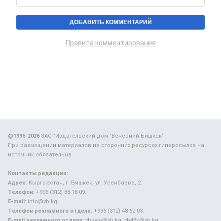
Правила комментирования
@1996-2026
ЗАО "Издательский дом "Вечерний Бишкек"
При размещении материалов на сторонних ресурсах гиперссылка на
источник обязательна.
Контакты редакции:
Адрес:
Кыргызстан, г. Бишкек, ул. Усенбаева, 2.
Телефон:
+996 (312) 88-18-09.
E-mail:
info@vb.kg
Телефон рекламного отдела:
+996 (312) 48-62-03.
E-mail рекламного отдела:
vbavto@vb.kg, vb48k@vb.kg