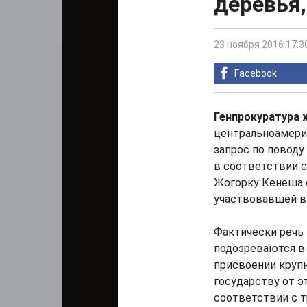
деревья,
23 ноября 2016 17:3
Facebook
Генпрокуратура 
центральноамери
запрос по поводу
в соответствии 
Жогорку Кенеша 
участвовавшей в
Фактически речь 
подозреваются в 
присвоении крупн
государству от э
соответствии с 