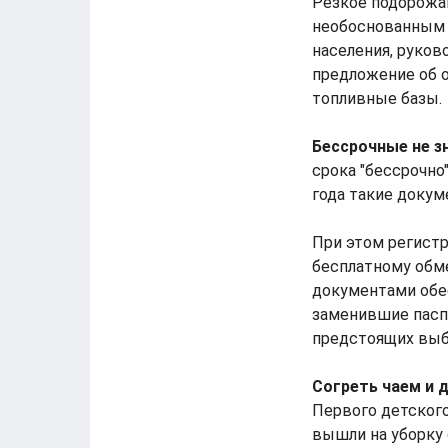
Резкое подорожан
необоснованным 
населения, руко
предложение об о
топливные базы.
Бессрочные не з
срока "бессрочно
года такие докум
При этом регистр
бесплатному обме
документами обес
заменившие паспо
предстоящих выбо
Согреть чаем и 
Первого детского
вышли на уборку 