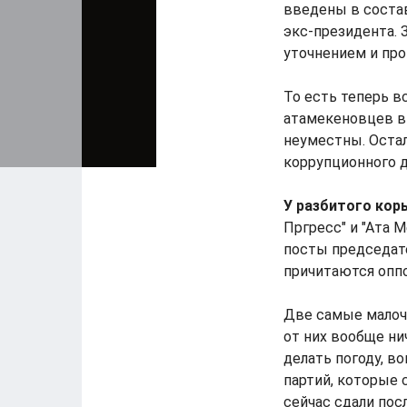
введены в соста
экс-президента. 
уточнением и про
То есть теперь в
атамекеновцев в 
неуместны. Остал
коррупционного д
У разбитого кор
Пргресс" и "Ата 
посты председате
причитаются оппо
Две самые малочи
от них вообще ни
делать погоду, в
партий, которые 
сейчас сдали пос