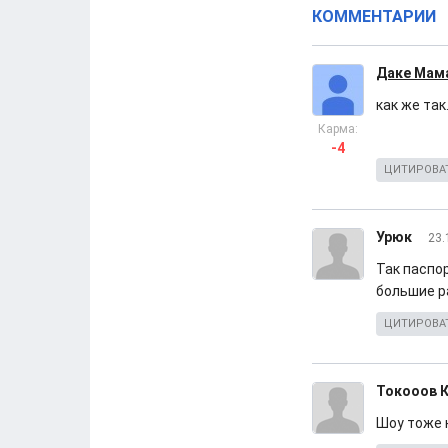
КОММЕНТАРИИ
Даке Мам
как же так
Карма:
-4
ЦИТИРОВА
Урюк
23.
Так паспо
большие р
ЦИТИРОВА
Токооов 
Шоу тоже 