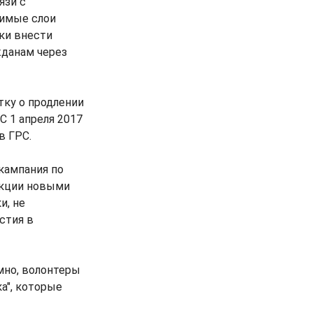
язи с
вимые слои
ки внести
жданам через
тку о продлении
С 1 апреля 2017
в ГРС.
 кампания по
акции новыми
и, не
стия в
емно, волонтеры
а", которые