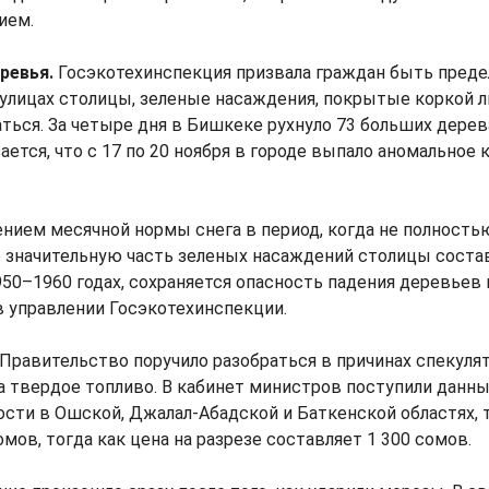
ием.
ревья.
Госэкотехинспекция призвала граждан быть преде
лицах столицы, зеленые насаждения, покрытые коркой ль
ься. За четыре дня в Бишкеке рухнуло 73 больших дерев
ается, что с 17 по 20 ноября в городе выпало аномальное 
ением месячной нормы снега в период, когда не полностью
то значительную часть зеленых насаждений столицы соста
0–1960 годах, сохраняется опасность падения деревьев и 
 управлении Госэкотехинспекции.
Правительство поручило разобраться в причинах спекуля
 твердое топливо. В кабинет министров поступили данные
ности в Ошской, Джалал-Абадской и Баткенской областях, 
омов, тогда как цена на разрезе составляет 1 300 сомов.