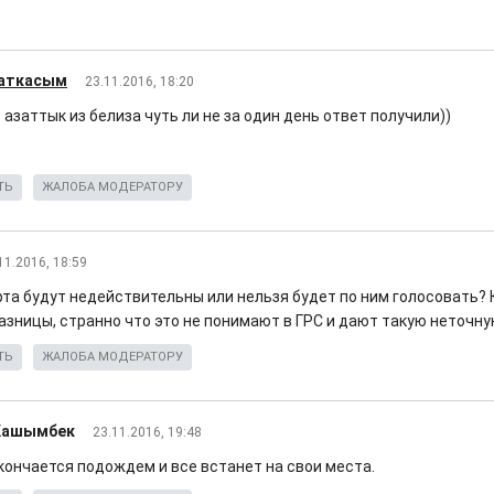
аткасым
23.11.2016, 18:20
. азаттык из белиза чуть ли не за один день ответ получили))
ТЬ
ЖАЛОБА МОДЕРАТОРУ
11.2016, 18:59
рта будут недействительны или нельзя будет по ним голосовать? 
азницы, странно что это не понимают в ГРС и дают такую неточ
ТЬ
ЖАЛОБА МОДЕРАТОРУ
Кашымбек
23.11.2016, 19:48
кончается подождем и все встанет на свои места.