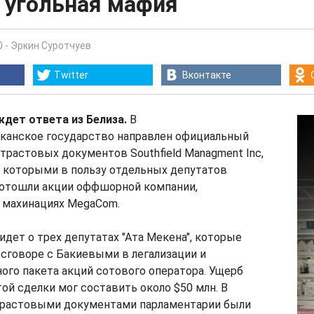
 угольная мафия
0
-
Эркин Суротчуев
Twitter
Вконтакте
ждет ответа из Белиза.
В
канское государство направлен официальный
 трастовых документов Southfield Managment Inc,
с которыми в пользу отдельных депутатов
отошли акции оффшорной компании,
 махинациях MegaCom.
идет о трех депутатах "Ата Мекена", которые
сговоре с Бакиевыми в легализации и
ого пакета акций сотового оператора. Ущерб
той сделки мог составить около $50 млн. В
трастовыми документами парламентарии были