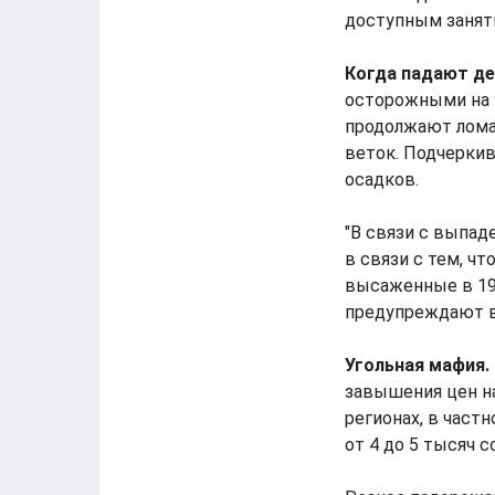
доступным занят
Когда падают де
осторожными на у
продолжают ломат
веток. Подчеркив
осадков.
"В связи с выпад
в связи с тем, ч
высаженные в 195
предупреждают в
Угольная мафия.
завышения цен на
регионах, в част
от 4 до 5 тысяч с