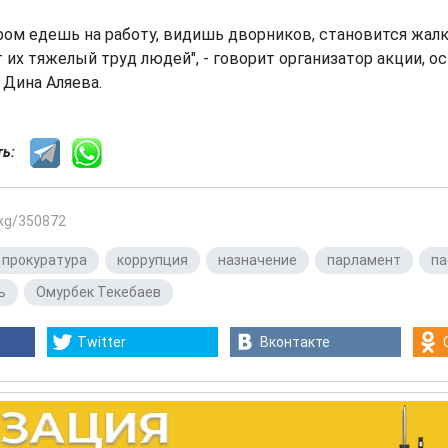
ром едешь на работу, видишь дворников, становится жалко
 их тяжелый труд людей", - говорит организатор акции, о
 Дина Аляева.
сть:
.kg/350872
 прокуратура
,
коррупция
,
назначение
,
парламент
,
па
ь
,
Омурбек Текебаев
Twitter
Вконтакте