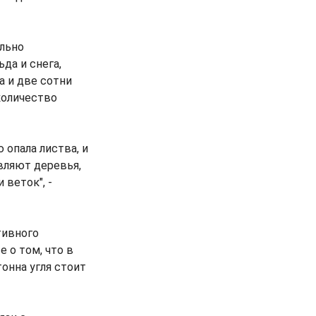
льно
да и снега,
а и две сотни
количество
 опала листва, и
вляют деревья,
веток", -
тивного
 о том, что в
тонна угля стоит