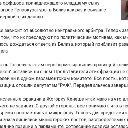
в оффшора, принадлежащего младшему сыну
Запрос Гепрокуратуры в Белиз как раз и связан с
веркой этих данных.
се зависит от абсолютно нейтрального арбитра. Теперь за
том, что их преследуют по политическим мотивам, как 
ось дождаться ответа из Белиза, который приблизит разв
ела.
ыта.
По результатам переформатирования правящей коали
Мекен" остались ни с чем. Представители этих фракций не 
лей ни в одном парламентском комитете. Все посты, ко
зиции, отошли депутатам "РАЖ". Передел альянса заверш
сленные фракции в Жогорку Кенеше итак мало на что вл
чего не зависит. С другой стороны, все понимают, что в 
овремя прорвавшись к микрофону. Теперь для представите
сначала лишились министерских постов, распределяемых п
ледние позиции в парламенте, сотрясание воздуха остал