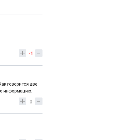
-1
Как говорится две
ную информацию.
0