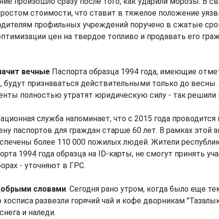
ие произошло сразу после того, как ударили морозы. В св
ростом стоимости, что ставит в тяжелое положение уяз
водителям профильных учреждений поручено в сжатые сро
птимизации цен на твердое топливо и продавать его гра
начит вечные
Паспорта образца 1994 года, имеющие отме
", будут признаваться действительными только до весны. 
енты полностью утратят юридическую силу - так решили 
ационная служба напоминает, что с 2015 года проводится
ну паспортов для граждан старше 60 лет. В рамках этой 
печены более 110 000 пожилых людей. Жители республик
рта 1994 года образца на ID-карты, не смогут принять уча
рах - уточняют в ГРС.
добрыми словами
. Сегодня рано утром, когда было еще т
 хосписа развезли горячий чай и кофе дворникам "Тазалык
снега и наледи.