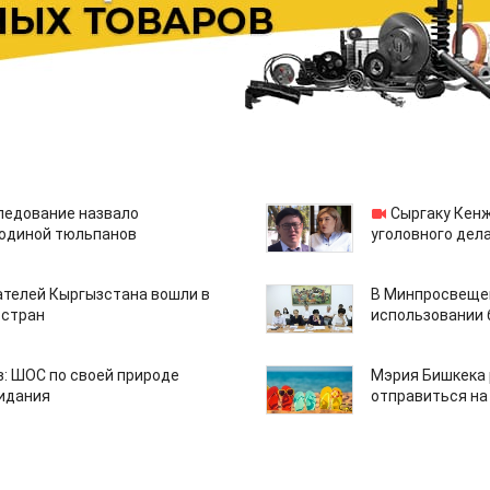
едование назвало
Сыргаку Кен
одиной тюльпанов
уголовного дела
ателей Кыргызстана вошли в
В Минпросвещен
 стран
использовании
: ШОС по своей природе
Мэрия Бишкека 
зидания
отправиться на