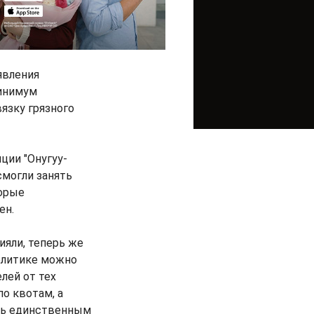
явления
минимум
язку грязного
ции "Онугуу-
смогли занять
торые
ен.
ияли, теперь же
политике можно
лей от тех
о квотам, а
ось единственным