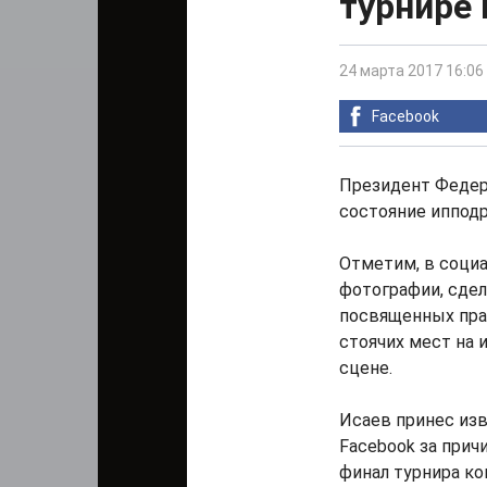
турнире 
24 марта 2017 16:06
Facebook
Президент Федер
состояние ипподр
Отметим, в соци
фотографии, сде
посвященных праз
стоячих мест на 
сцене.
Исаев принес из
Facebook за прич
финал турнира ко