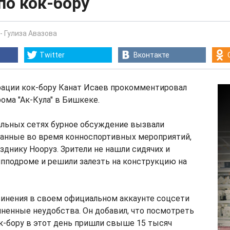
по кок-бору
-
Гулиза Авазова
Twitter
Вконтакте
ации кок-бору Канат Исаев прокомментировал
ома "Ак-Кула" в Бишкеке.
альных сетях бурное обсуждение вызвали
ланные во время конноспортивных мероприятий,
днику Нооруз. Зрители не нашли сидячих и
ипподроме и решили залезть на конструкцию на
винения в своем официальном аккаунте соцсети
иненные неудобства. Он добавил, что посмотреть
к-бору в этот день пришли свыше 15 тысяч