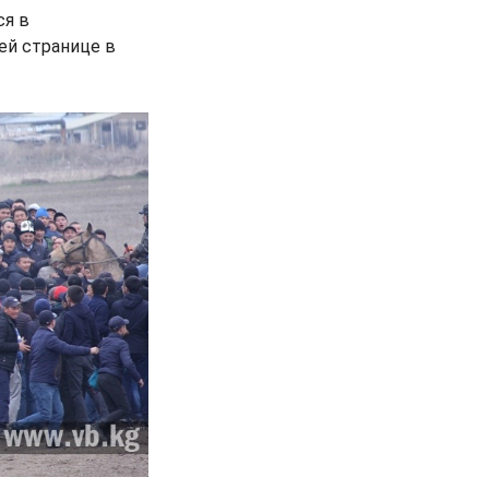
ся в
оей странице в