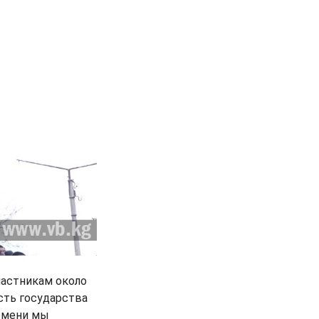
частникам около
сть государства
ремени мы