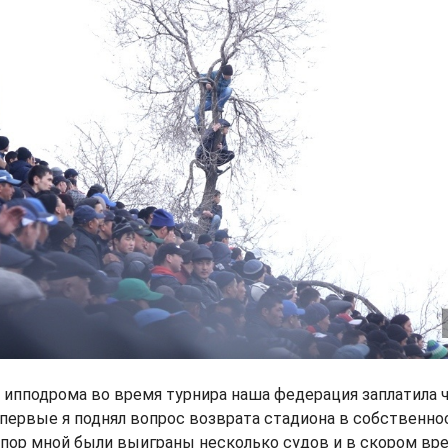
у ипподрома во время турнира наша федерация заплатила 
Впервые я поднял вопрос возврата стадиона в собственно
ех пор мной были выиграны несколько судов и в скором в