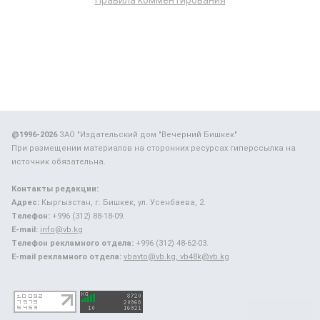
Правила комментирования
@1996-2026
ЗАО "Издательский дом "Вечерний Бишкек"
При размещении материалов на сторонних ресурсах гиперссылка на
источник обязательна.
Контакты редакции:
Адрес:
Кыргызстан, г. Бишкек, ул. Усенбаева, 2.
Телефон:
+996 (312) 88-18-09.
E-mail:
info@vb.kg
Телефон рекламного отдела:
+996 (312) 48-62-03.
E-mail рекламного отдела:
vbavto@vb.kg, vb48k@vb.kg