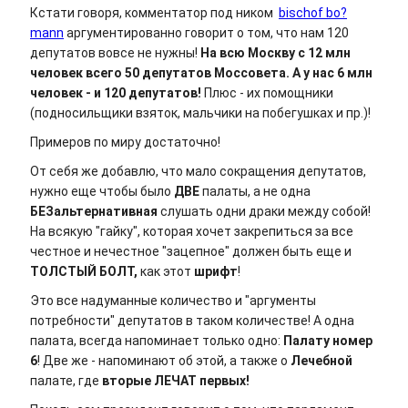
Кстати говоря, комментатор под ником
bischof bo?
mann
аргументированно говорит о том, что нам 120
депутатов вовсе не нужны!
На всю Москву с 12 млн
человек всего 50 депутатов Моссовета. А у нас 6 млн
человек - и 120 депутатов!
Плюс - их помощники
(подносильщики взяток, мальчики на побегушках и пр.)!
Примеров по миру достаточно!
От себя же добавлю, что мало сокращения депутатов,
нужно еще чтобы было
ДВЕ
палаты, а не одна
БЕЗальтернативная
слушать одни драки между собой!
На всякую "гайку", которая хочет закрепиться за все
честное и нечестное "зацепное" должен быть еще и
ТОЛСТЫЙ БОЛТ,
как этот
шрифт
!
Это все надуманные количество и "аргументы
потребности" депутатов в таком количестве! А одна
палата, всегда напоминает только одно:
Палату номер
6
! Две же - напоминают об этой, а также о
Лечебной
палате, где
вторые ЛЕЧАТ первых!