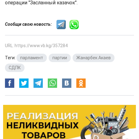
операции "Засланный казачок".
Сообщи свою новость:
URL: https://www.vb.kg/357284
Теги:
парламент
,
партии
,
Жанарбек Акаев
,
СДПК