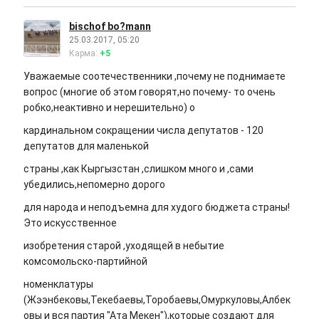
bischof bo?mann
25.03.2017, 05:20
Карма:
+5
Уважаемые соотечественники ,почему не поднимаете
вопрос (многие об этом говорят,но почему- то очень
робко,неактивно и нерешительно) о
кардинальном сокращении числа депутатов - 120
депутатов для маленькой
страны ,как Кыргызстан ,слишком много и ,сами
убедились,непомерно дорого
для народа и неподъемна для худого бюджета страны!
Это искусственное
изобретения старой ,уходящей в небытие
комсомольско-партийной
номенклатуры
(Жээнбековы,Текебаевы,Торобаевы,Омуркуловы,Албек
овы и вся партия "Ата Мекен"),которые создают для