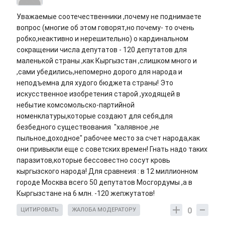
Уважаемые соотечественники ,почему не поднимаете
вопрос (многие об этом говорят,но почему- то очень
робко,неактивно и нерешительно) о кардинальном
сокращении числа депутатов - 120 депутатов для
маленькой страны ,как Кыргызстан ,слишком много и
,сами убедились,непомерно дорого для народа и
неподъемна для худого бюджета страны! Это
искусственное изобретения старой ,уходящей в
небытие комсомольско-партийной
номенклатуры,которые создают для себя,для
безбедного существования "халявное ,не
пыльное,доходное" рабочее место за счет народа,как
они привыкли еще с советских времен! Гнать надо таких
паразитов,которые бессовестно сосут кровь
кыргызского народа! Для сравнеия : в 12 миллионном
городе Москва всего 50 депутатов Мосгордумы ,а в
Кыргызстане на 6 млн. -120 жепжутатов!
0
ЦИТИРОВАТЬ
ЖАЛОБА МОДЕРАТОРУ