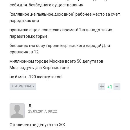
себя,для безбедного существования
"халявное ,не пыльное,доходное" рабочее место за счет
народа,как они
привыкли еще с советских времен! Гнать надо таких
паразитов,которые
бессовестно сосут кровь кыргызского народа! Для
сравнеия : в 12
миллионном городе Москва всего 50 депутатов
Мосгордумы ,а в Кыргызстане
на 6 млн. -120 жепжутатов!
+1
ЦИТИРОВАТЬ
Л
25.03.2017, 08:22
О количестве депутатов ЖК.