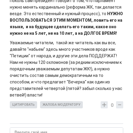
Поколь сам президент говорит о том, что парламент
нужно менять кардинально (реформа ЖК, так делается
везде. Это естественный и нужный процесс), то
НУЖНО
ВОСПОЛЬЗОВАТЬСЯ ЭТИМ МОМЕНТОМ, ловить его на
языке, и на будущее сделать его таким, какое оно
нужно не на 5 лет, не на 10 лет, а на ДОЛГОЕ ВРЕМЯ!
Уважаемые читатели, такой же читатель как вы все,
давайте "набьем" здесь много участников вроде как
"Петиции" от народа, и другие эти дела ПОДДЕРЖАТ!
Нам не нужны 120 охломонов (за редким исключением к
порядочным уважаемым депутатам ЖК!), а нужно
очистить состав самым демократичным на то
способом, и что предлагает "Вечерка" как один из
представителей четвертой (пятой? забыл сколько у нас
ветвей!) власти!
0
ЦИТИРОВАТЬ
ЖАЛОБА МОДЕРАТОРУ