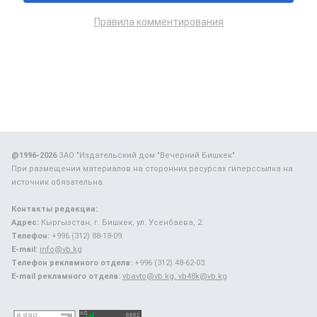
Правила комментирования
@1996-2026
ЗАО "Издательский дом "Вечерний Бишкек"
При размещении материалов на сторонних ресурсах гиперссылка на
источник обязательна.
Контакты редакции:
Адрес:
Кыргызстан, г. Бишкек, ул. Усенбаева, 2.
Телефон:
+996 (312) 88-18-09.
E-mail:
info@vb.kg
Телефон рекламного отдела:
+996 (312) 48-62-03.
E-mail рекламного отдела:
vbavto@vb.kg, vb48k@vb.kg