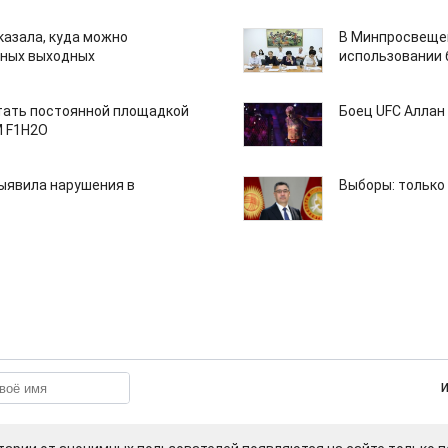
казала, куда можно
В Минпросвещен
нных выходных
использовании
тать постоянной площадкой
Боец UFC Аллан 
M F1H2O
ыявила нарушения в
Выборы: только