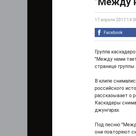
"Между н
17 апреля 2017 14:3
Facebook
Группа каскадер
"Между нами тает
странице группы 
В клипе снимали
российского исто
рассказывает о р
Каскадеры снима
джунгарах.
Под песню "Между
они повторяют с