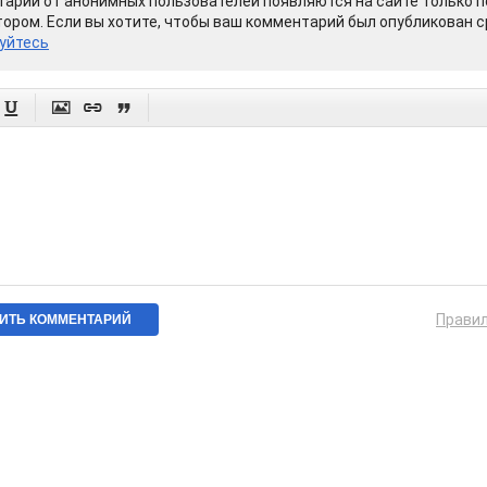
арии от анонимных пользователей появляются на сайте только п
ором. Если вы хотите, чтобы ваш комментарий был опубликован ср
уйтесь




Прави