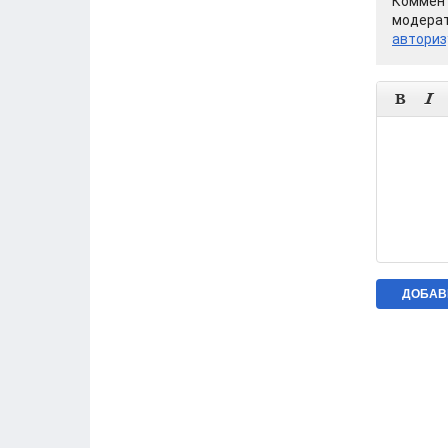
Коммент
модерат
авториз

