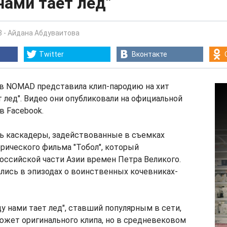
ами тает лед"
8
-
Айдана Абдуваитова
Twitter
Вконтакте
ов NOMAD представила клип-пародию на хит
 лед". Видео они опубликовали на официальной
в Facebook.
сь каскадеры, задействованные в съемках
рического фильма "Тобол", который
оссийской части Азии времен Петра Великого.
лись в эпизодах о воинственных кочевниках-
 нами тает лед", ставший популярным в сети,
южет оригинального клипа, но в средневековом