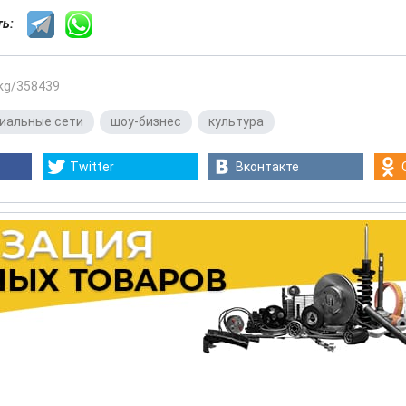
сть:
.kg/358439
иальные сети
,
шоу-бизнес
,
культура
Twitter
Вконтакте