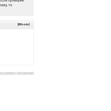
осле проверки
азу, то
[BBcode]
ла комментирования