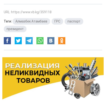
URL: https://www.vb.kg/359118
Теги:
Алмазбек Атамбаев
,
ГРС
,
паспорт
,
президент