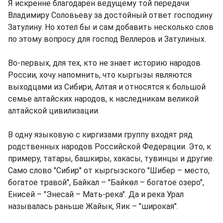
Я искренне благодарен ведущему той передачи
Владимиру Соловьеву за достойный ответ господину
Затулину. Но хотел бы и сам добавить несколько слов
по этому вопросу для господ Веллеров и Затулиных.
Во-первых, для тех, кто не знает историю народов
России, хочу напомнить, что кыргызы являются
выходцами из Сибири, Алтая и относятся к большой
семье алтайских народов, к наследникам великой
алтайской цивилизации.
В одну языковую с киргизами группу входят ряд
родственных народов Российской Федерации. Это, к
примеру, татары, башкиры, хакасы, тувинцы и другие.
Само слово "Сибир" от кыргызского "Шибер – место,
богатое травой", Байкал – "Байкөл – богатое озеро",
Енисей – "Энесай – Мать-река". Да и река Урал
называлась раньше Жайык, Яик – "широкая".