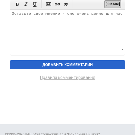






[BBcode]
Правила комментирования
@1996-2026
ЗАО "Издательский дом "Вечерний Бишкек"