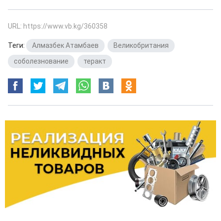
URL: https://www.vb.kg/360358
Теги:
Алмазбек Атамбаев
,
Великобритания
,
соболезнование
,
теракт