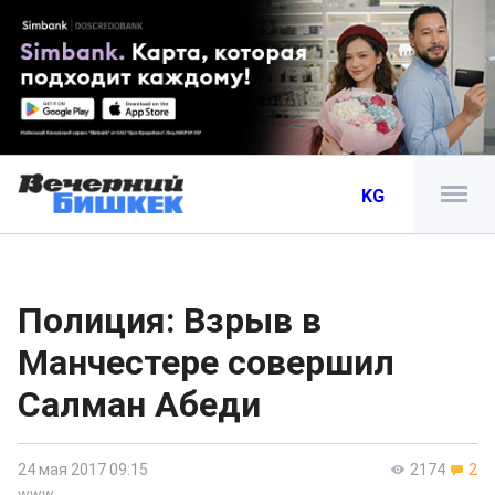
KG
Полиция: Взрыв в
Манчестере совершил
Салман Абеди
24 мая 2017 09:15
2174
2
www