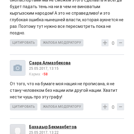
биопаспортами мы не сможем этого сделаать и всегда
будет падать тень на ни в чем не виноватым
кыргызским народом! А это не справедливо! и это
глубокая ошибка нынешней власти, которая аукнется не
раз. Поэтому тут нужно все пересмотреть пока не
поздно.
0
ЦИТИРОВАТЬ
ЖАЛОБА МОДЕРАТОРУ
Саара Алмазбекова
25.05.2017, 13:15
Карма:
-58
От того, что на бумаге моя нация не прописана, я не
стану человеком без нации или другой нации. Хватит
нести чушь про эту графу!
0
ЦИТИРОВАТЬ
ЖАЛОБА МОДЕРАТОРУ
Бахадыр Бекманбетов
25.05.2017, 13:22