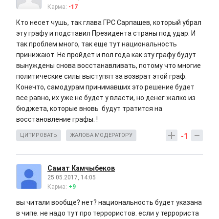
Карма:
-17
Кто несет чушь, так глава ГРС Сарпашев, который убрал
эту графу и подставил Президента страны под удар. И
так проблем много, так еще тут национальность
принижают. Не пройдет и пол года как эту графу будут
вынуждены снова восстанавливать, потому что многие
политические силы выступят за возврат этой граф.
Конечто, самодурам принимавших это решение будет
все равно, их уже не будет у власти, но денег жалко из
бюджета, которые вновь будут тратится на
восстановление графы. !
-1
ЦИТИРОВАТЬ
ЖАЛОБА МОДЕРАТОРУ
Самат Камчыбеков
25.05.2017, 14:05
Карма:
+9
вы читали вообще? нет? национальность будет указана
в чипе. не надо тут про террористов. если у террориста