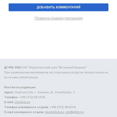
Правила комментирования
@1996-2026
ЗАО "Издательский дом "Вечерний Бишкек"
При размещении материалов на сторонних ресурсах гиперссылка на
источник обязательна.
Контакты редакции:
Адрес:
Кыргызстан, г. Бишкек, ул. Усенбаева, 2.
Телефон:
+996 (312) 88-18-09.
E-mail:
info@vb.kg
Телефон рекламного отдела:
+996 (312) 48-62-03.
E-mail рекламного отдела:
vbavto@vb.kg, vb48k@vb.kg