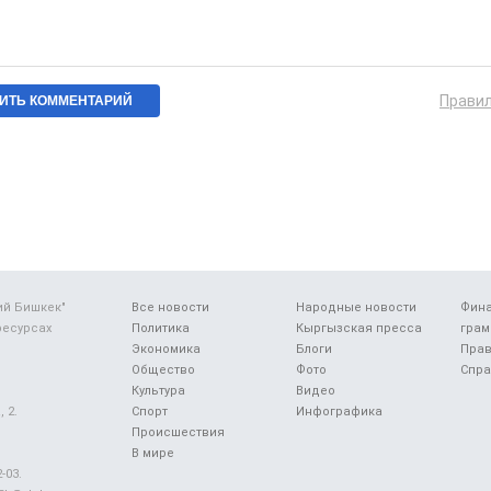
Прави
ий Бишкек"
Все новости
Народные новости
Фин
ресурсах
Политика
Кыргызская пресса
грам
Экономика
Блоги
Прав
Общество
Фото
Спра
Культура
Видео
 2.
Спорт
Инфографика
Происшествия
В мире
-03.