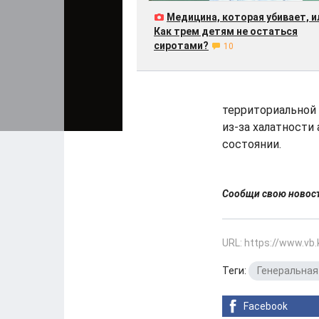
Медицина, которая убивает, и
Как трем детям не остаться
сиротами?
10
территориальной
из-за халатности
состоянии.
Сообщи свою ново
URL: https://www.vb
Теги:
Генеральная
Facebook