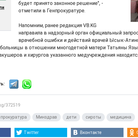
будет принято законное решение", -
ли
отметили в Генпрокуратуре.
Напомним, ранее редакция VB.KG
направила в надзорный орган официальный запро
врачебной ошибки и действий врачей Ысык-Атин
 больницы в отношении многодетной матери Татьяны Яз
 акушеров и хирургов указанного медучреждения находит
сть:
.kg/372519
 прокуратура
,
Минздрав
,
дети
,
сироты
,
медицина
Twitter
Вконтакте