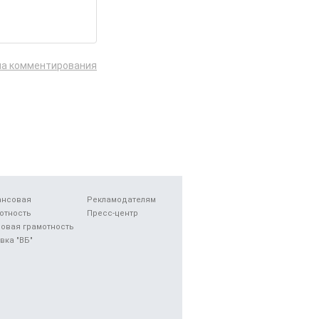
ла комментирования
ансовая
Рекламодателям
отность
Пресс-центр
овая грамотность
вка "ВБ"