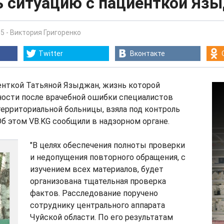
ь ситуацию с пациенткой Яз
05
-
Виктория Григоренко
Twitter
Вконтакте
енткой Татьяной Языджан, жизнь которой
ности после врачебной ошибки специалистов
ерриториальной больницы, взяла под контроль
Об этом VB.KG сообщили в надзорном органе.
"В целях обеспечения полноты проверки
и недопущения повторного обращения, с
изучением всех материалов, будет
организована тщательная проверка
фактов. Расследование поручено
сотруднику центрального аппарата
Чуйской области. По его результатам