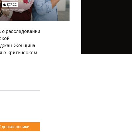
с о расследовании
ской
ыджан. Женщина
ся в критическом
Одноклассники