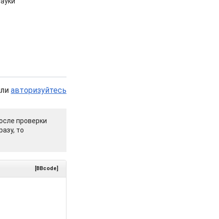
ауки
или
авторизуйтесь
осле проверки
азу, то
[BBcode]