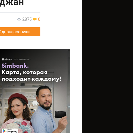
ыджан
2875
0
Одноклассники