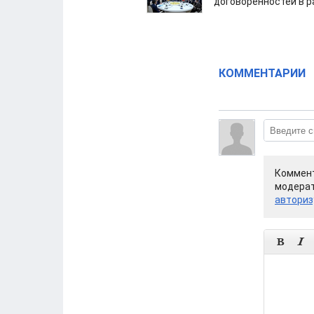
договоренностей в 
КОММЕНТАРИИ
Коммент
модерат
авториз

