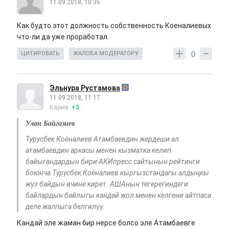
11.09.2018, 10:35
Как будто этот должность собственность Коеналиевых
что-ли да уже проработал.
0
ЦИТИРОВАТЬ
ЖАЛОБА МОДЕРАТОРУ
Эльнура Рустамова
11.09.2018, 11:17
Карма:
+5
Улан Байгазиев
Турусбек Коёналиев Атамбаевдин жердеши ал
атамбаевдин аркасы менен кызматка келип
байыгандардын бири АКИпресс сайтынын рейтинги
боюнча Турусбек Коёналиев кыргызстандагы алдыңкы
жүз байдын ичине кирет. АШАнын тегерегиндеги
байлардын байлыгы кандай жол менен келгени айтпаса
деле жалпыга белгилүү.
Кандай эле жаман бир нерсе болсо эле Атамбаевге