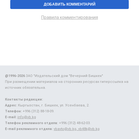
Правила комментирования
@1996-2026
ЗАО "Издательский дом "Вечерний Бишкек"
При размещении материалов на сторонних ресурсах гиперссылка на
источник обязательна.
Контакты редакции:
Адрес:
Кыргызстан, г. Бишкек, ул. Усенбаева, 2.
Телефон:
+996 (312) 88-18-09.
E-mail:
info@vb.kg
Телефон рекламного отдела:
+996 (312) 48-62-03.
E-mail рекламного отдела:
vbavto@vb.kg, vb48k@vb.kg