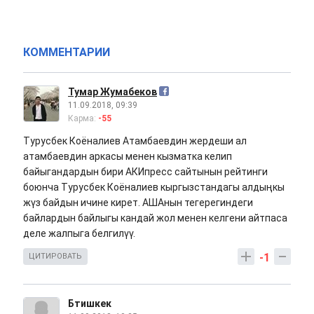
КОММЕНТАРИИ
Тумар Жумабеков
11.09.2018, 09:39
Карма:
-55
Турусбек Коёналиев Атамбаевдин жердеши ал
атамбаевдин аркасы менен кызматка келип
байыгандардын бири АКИпресс сайтынын рейтинги
боюнча Турусбек Коёналиев кыргызстандагы алдыңкы
жүз байдын ичине кирет. АШАнын тегерегиндеги
байлардын байлыгы кандай жол менен келгени айтпаса
деле жалпыга белгилүү.
-1
ЦИТИРОВАТЬ
Бтишкек