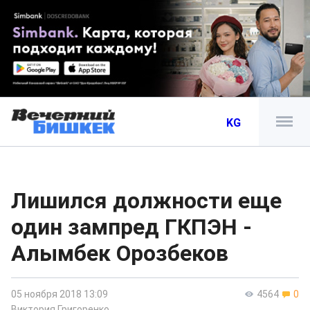
KG
Лишился должности еще
один зампред ГКПЭН -
Алымбек Орозбеков
05 ноября 2018 13:09
4564
0
Виктория Григоренко