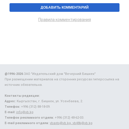
Правила комментирования
@1996-2026
ЗАО "Издательский дом "Вечерний Бишкек"
При размещении материалов на сторонних ресурсах гиперссылка на
источник обязательна.
Контакты редакции:
Адрес:
Кыргызстан, г. Бишкек, ул. Усенбаева, 2.
Телефон:
+996 (312) 88-18-09.
E-mail:
info@vb.kg
Телефон рекламного отдела:
+996 (312) 48-62-03.
E-mail рекламного отдела:
vbavto@vb.kg, vb48k@vb.kg