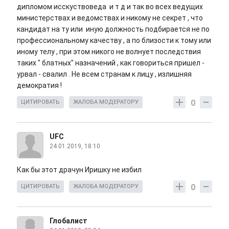
дипломом исскуствоведа и т д и так во всех ведущих
министерствах и ведомствах и никому не секрет , что
кандидат на ту или иную должность подбирается не по
профессиональному качеству , а по близости к тому или
иному телу , при этом никого не волнует последствия
таких " блатных" назначений , как говориться пришел -
урвал - свалил . Не всем странам к лицу , излишняя
демократия !
0
ЦИТИРОВАТЬ
ЖАЛОБА МОДЕРАТОРУ
UFC
24.01.2019, 18:10
Как бы этот драчун Иришку не избил
0
ЦИТИРОВАТЬ
ЖАЛОБА МОДЕРАТОРУ
Глобалист