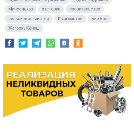
Минсельхоз
,
отставка
,
правительство
,
сельское хозяйство
,
Кыргызстан
,
Бир Бол
,
Жогорку Кенеш