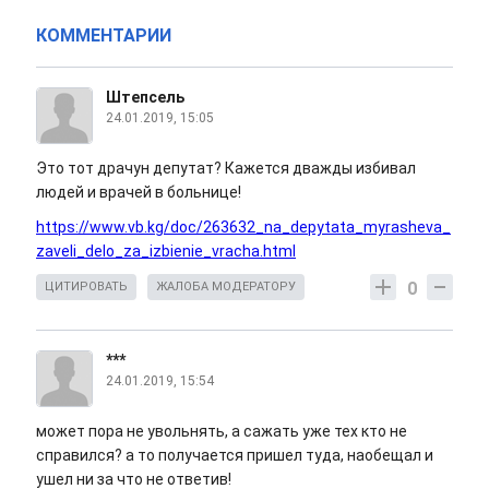
КОММЕНТАРИИ
Штепсель
24.01.2019, 15:05
Это тот драчун депутат? Кажется дважды избивал
людей и врачей в больнице!
https://www.vb.kg/doc/263632_na_depytata_myrasheva_
zaveli_delo_za_izbienie_vracha.html
0
ЦИТИРОВАТЬ
ЖАЛОБА МОДЕРАТОРУ
***
24.01.2019, 15:54
может пора не увольнять, а сажать уже тех кто не
справился? а то получается пришел туда, наобещал и
ушел ни за что не ответив!