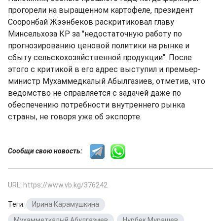
прогорели на выращенном картофеле, президент
Сооронбай Жээнбеков раскритиковал главу
Минсельхоза КР за "недостаточную работу по
прогнозированию ценовой политики на рынке и
сбыту сельскохозяйственной продукции". После
этого с критикой в его адрес выступил и премьер-
министр Мухаммедкалый Абылгазиев, отметив, что
ведомство не справляется с задачей даже по
обеспечению потребности внутреннего рынка
страны, не говоря уже об экспорте.
Сообщи свою новость:
URL: https://www.vb.kg/376242
Теги:
Ирина Карамушкина
,
Мухамметкалый Абулгазиев
,
Нурбек Мурашев
,