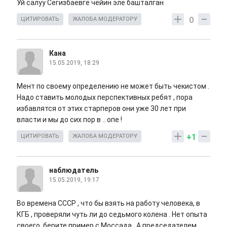
Уй салуу Сегизбаевге чейин эле башталган
0
ЦИТИРОВАТЬ
ЖАЛОБА МОДЕРАТОРУ
Кана
15.05.2019, 18:29
Мент по своему определению не может быть чекистом .
Надо ставить молодых перспективных ребят , пора
избавлятся от этих старперов они уже 30 лет при
власти и мы до сих пор в .. опе !
+1
ЦИТИРОВАТЬ
ЖАЛОБА МОДЕРАТОРУ
наблюдатель
15.05.2019, 19:17
Во времена СССР , что бы взять на работу человека, в
КГБ , проверяли чуть ли до седьмого колена . Нет опыта
своего, берите пример с Моссада . А председателем