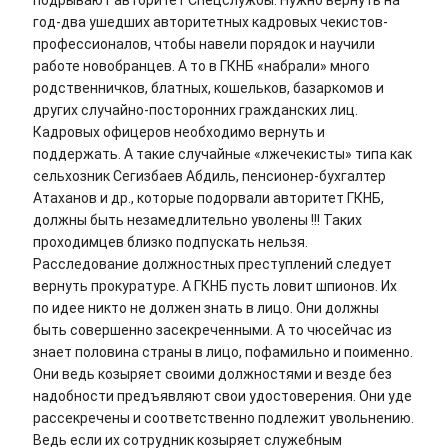
год-два ушедших авторитетных кадровых чекистов-
профессионалов, чтобы навели порядок и научили
работе новобранцев. А то в ГКНБ «набрали» много
родственничков, блатных, кошельков, базаркомов и
других случайно-посторонних гражданских лиц.
Кадровых офицеров необходимо вернуть и
поддержать. А такие случайные «лжечекисты» типа как
сельхозник Сегизбаев Абдиль, пенсионер-бухгалтер
Атаханов и др., которые подорвали авторитет ГКНБ,
должны быть незамедлительно уволены !!! Таких
проходимцев близко подпускать нельзя.
Расследование должностных преступлений следует
вернуть прокуратуре. А ГКНБ пусть ловит шпионов. Их
по идее никто не должен знать в лицо. Они должны
быть совершенно засекреченными. А то чюсейчас из
знает половина страны в лицо, пофамильно и поименно.
Они ведь козыряет своими должностями и везде без
надобности предъявляют свои удостоверения. Они уде
рассекречены и соответственно подлежит увольнению.
Ведь если их сотрудник козыряет служебным