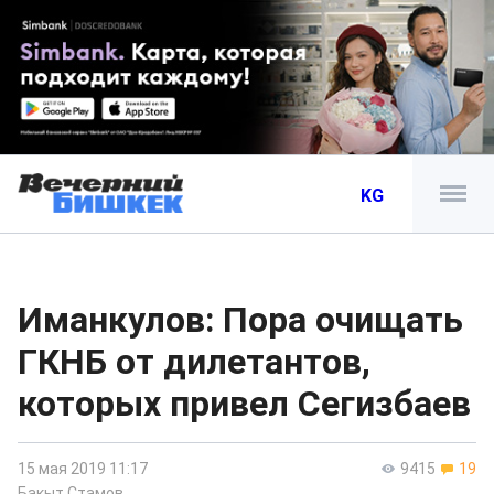
KG
Иманкулов: Пора очищать
ГКНБ от дилетантов,
которых привел Сегизбаев
15 мая 2019 11:17
9415
19
Бакыт Стамов