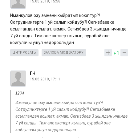
15.05.2019, 15:58
Иманкулов озу эмнени кыйратып коюптур?!
Сотрудниктерге 1 уй салып койдубу?! Сегизбаевке
асылгандан асылат, акмак. Сегизбаев 3 жылдын ичинде
7 уй салды. Тим эле эксперт кылып, сурабай эле
койгулачы ушул недоросльдан
+1
ЦИТИРОВАТЬ
ЖАЛОБА МОДЕРАТОРУ
ГН
15.05.2019, 17:11
1234
Иманкулов озу эмнени кыйратып коюптур?!
Сотрудниктерге 1 уй салып койдубу?! Сегизбаевке
асылгандан асылат, акмак. Сегизбаев 3 жылдын ичинде
7 уй салды. Тим эле эксперт кылып, сурабай эле
койгулачы ушул недоросльдан