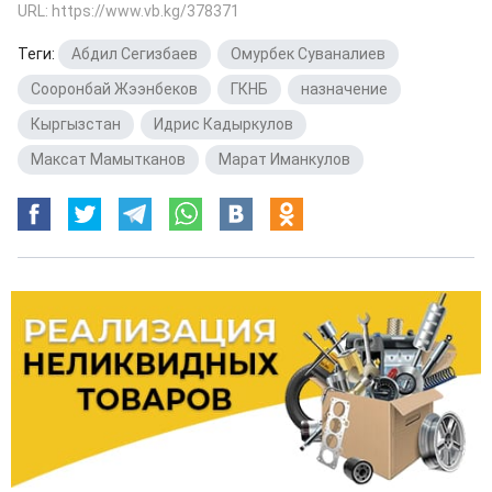
URL: https://www.vb.kg/378371
Теги:
Абдил Сегизбаев
,
Омурбек Суваналиев
,
Сооронбай Жээнбеков
,
ГКНБ
,
назначение
,
Кыргызстан
,
Идрис Кадыркулов
,
Максат Мамытканов
,
Марат Иманкулов