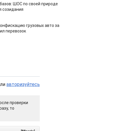
азов: ШОС по своей природе
я созидания
конфискацию грузовых авто за
ил перевозок
или
авторизуйтесь
осле проверки
азу, то