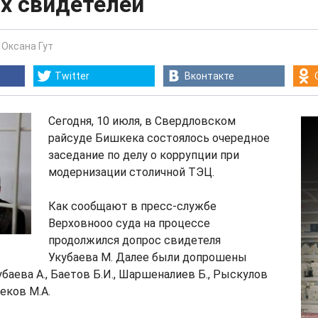
х свидетелей
-
Оксана Гут
Twitter
Вконтакте
Сегодня, 10 июля, в Свердловском
райсуде Бишкека состоялось очередное
заседание по делу о коррупции при
модернизации столичной ТЭЦ.
Как сообщают в пресс-службе
Верховнооо суда на процессе
продолжился допрос свидетеля
Укубаева М. Далее были допрошены
убаева А., Баетов Б.И., Шаршеналиев Б., Рыскулов
еков М.А.