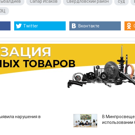
тыбалдиев
,
Сапар Исаков
,
Свердловский район
,
суд
,
ЭЦ
Twitter
Вконтакте
ыявила нарушения в
В Минпросвещен
использовании