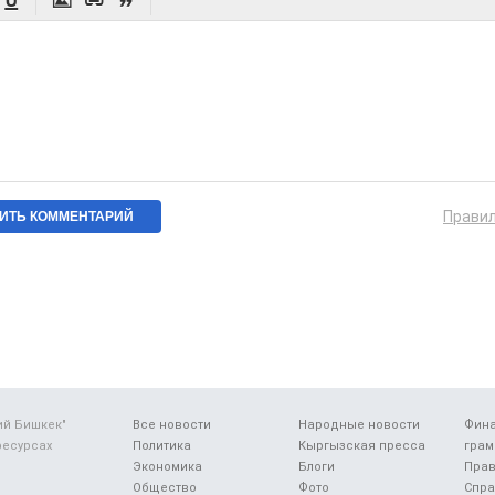




Прави
ий Бишкек"
Все новости
Народные новости
Фин
ресурсах
Политика
Кыргызская пресса
грам
Экономика
Блоги
Прав
Общество
Фото
Спра