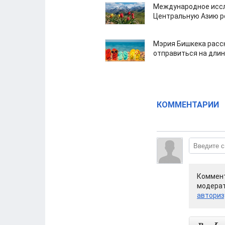
Международное иссл
Центральную Азию р
Мэрия Бишкека расс
отправиться на дли
КОММЕНТАРИИ
Коммент
модерат
авториз