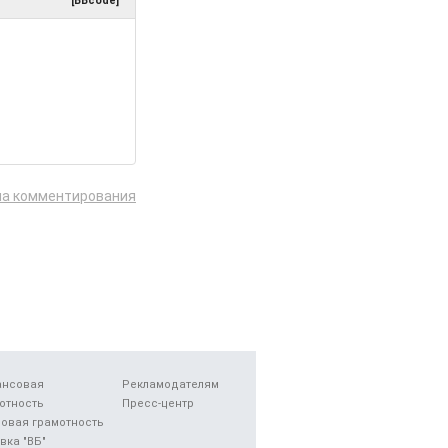
[BBcode]
ла комментирования
ансовая
Рекламодателям
отность
Пресс-центр
овая грамотность
вка "ВБ"