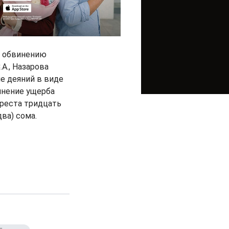
о обвинению
.А., Назарова
ие деяний в виде
инение ущерба
ыреста тридцать
ва) сома.