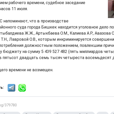
нием рабочего времени, судебное заседание
часов 11 июля.
С напоминают, что в производстве
йонного суда города Бишкек находится уголовное дело п
тыбалдиева Ж.Ж., Артыкбаева О.М., Калиева А.Р., Авазова С
 Т.Н., Лавровой О.В., которым инкриминируется совершен
употребления должностным положением, повлекшим прич
 бюджету на сумму 5 439 527 482 (пять миллиардов чет
в пятьсот двадцать семь тысяч четыреста восемьдесят д
щего времени не возмещен.
сть:
.kg/379780