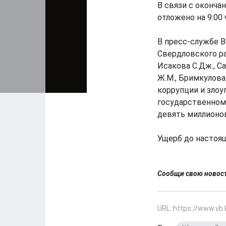
В связи с оконча
отложено на 9:00 
В пресс-службе В
Свердловского ра
Исакова С.Дж., Са
Ж.М., Бримкулова
коррупции и зло
государственному
девять миллионо
Ущерб до настоя
Сообщи свою ново
URL: https://www.vb