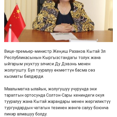
Вице-премьер-министр Жеңиш Разаков Кытай Эл
Республикасынын Кыргызстандагы толук жана
ыйгарым укуктуу элчиси Ду Дэвэнь менен
жолугушту. Бул тууралуу өкмөттүн басма сөз
кызматы билдирди.
Маалыматка ылайык, жолугушуу учурунда эки
тараптын ортосунда Солтон-Сары кениндеги окуя
тууралуу жана Кытай жарандары менен жергиликтүү
тургундардын чатагын тезинен жөнгө салуу боюнча
пикир алмашуу болду.