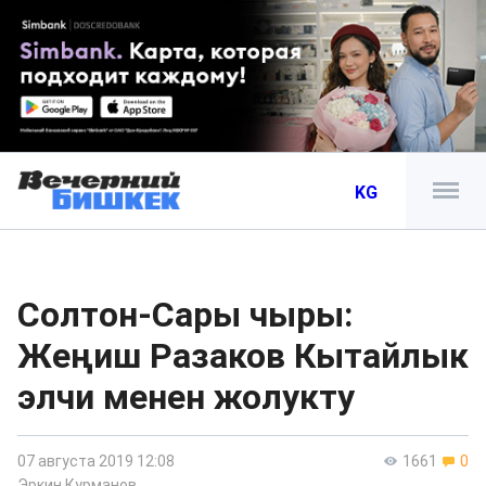
KG
Солтон-Сары чыры:
Жеңиш Разаков Кытайлык
элчи менен жолукту
07 августа 2019 12:08
1661
0
Эркин Курманов