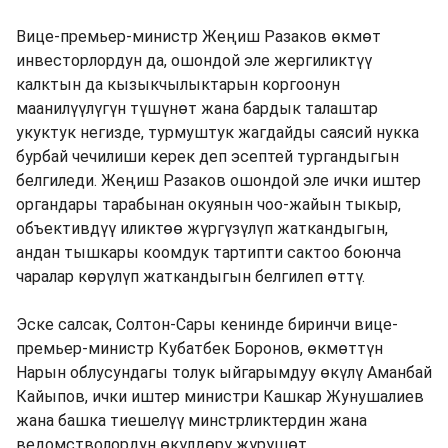
Вице-премьер-министр Жеңиш Разаков өкмөт
инвесторлордун да, ошондой эле жергиликтүү
калктын да кызыкчылыктарын коргоонун
маанилүүлүгүн түшүнөт жана бардык талаштар
укуктук негизде, турмуштук жагдайды саясий нукка
бурбай чечилиши керек деп эсептей тургандыгын
белгиледи. Жеңиш Разаков ошондой эле ички иштер
органдары тарабынан окуянын чоо-жайын тыкыр,
объективдүү иликтөө жүргүзүлүп жаткандыгын,
андан тышкары коомдук тартипти сактоо боюнча
чаралар көрүлүп жаткандыгын белгилеп өттү.
Эске салсак, Солтон-Сары кенинде биринчи вице-
премьер-министр Кубатбек Боронов, өкмөттүн
Нарын облусундагы толук ыйгарымдуу өкүлү Аманбай
Кайыпов, ички иштер министри Кашкар Жунушалиев
жана башка тиешелүү минстрликтердин жана
ведомстволордун өкүлдөрү жүрүшөт.