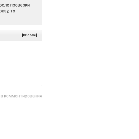
осле проверки
азу, то
[BBcode]
ла комментирования