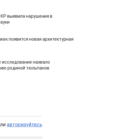
 КР выявила нарушения в
ауки
шкек появится новая архитектурная
 исследование назвало
зию родиной тюльпанов
или
авторизуйтесь