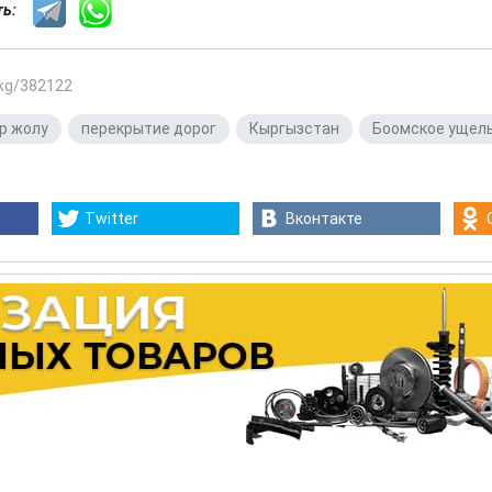
сть:
.kg/382122
р жолу
,
перекрытие дорог
,
Кыргызстан
,
Боомское ущел
Twitter
Вконтакте