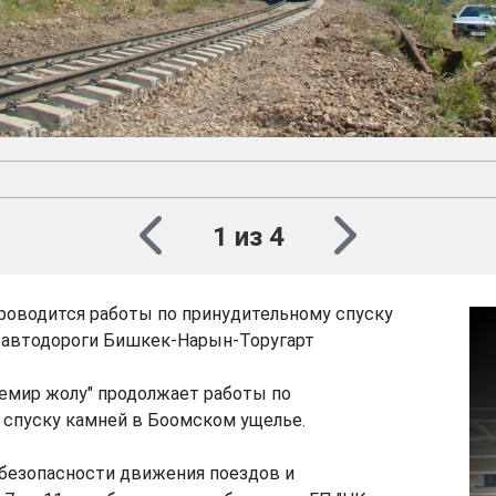
1 из 4
проводится работы по принудительному спуску
м автодороги Бишкек-Нарын-Торугарт
емир жолу" продолжает работы по
 спуску камней в Боомском ущелье.
 безопасности движения поездов и