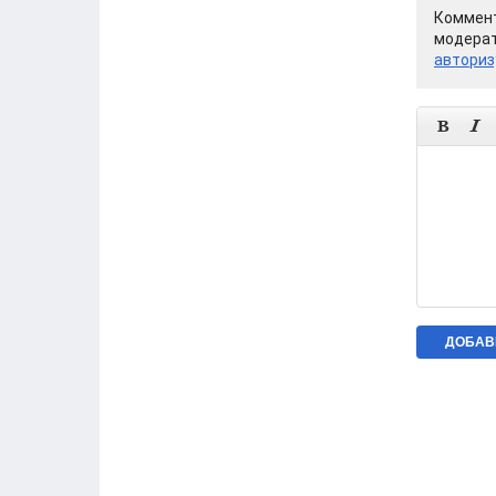
Коммент
модерат
авториз

