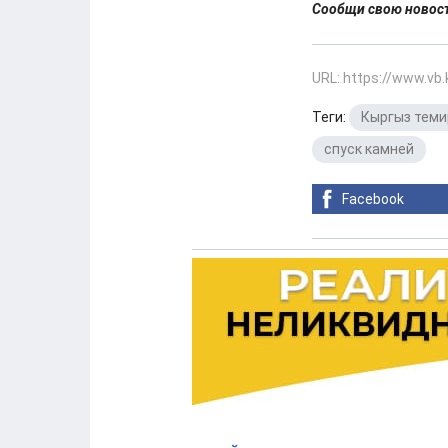
Сообщи свою ново
URL: https://www.vb
Теги:
Кыргыз теми
спуск камней
Facebook