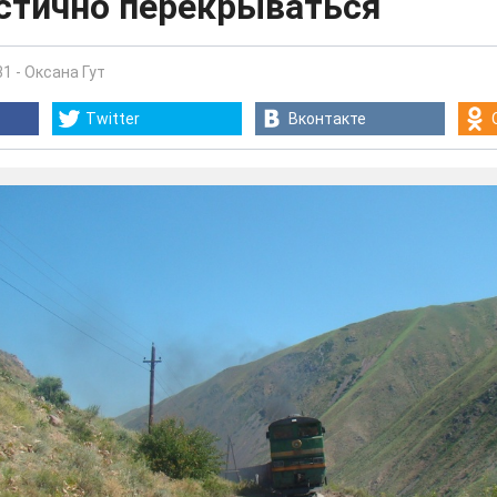
астично перекрываться
31
-
Оксана Гут
Twitter
Вконтакте