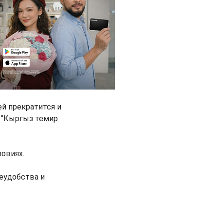
ей прекратится и
К "Кыргыз темир
овиях.
неудобства и