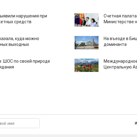
ыявили нарушения при
Счетная палата
етных средств
Министерстве н
казала, куда можно
На въезде в Би
нных выходных
доминанта
: ШОС по своей природе
Международное
зидания
Центральную А