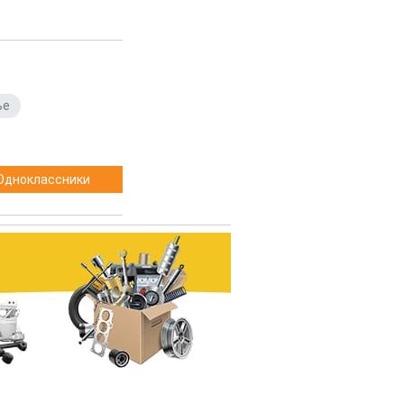
ье
,
Одноклассники