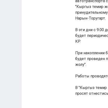
автотранспорта с
"Кыргыз темир жо
принудительному 
Нарын-Торугарт.
В эти дни с 9.00 
будет периодиче
КР.
При накоплении б
будет проведен п
жолу".
Работы проводятс
В "Кыргыз темир 
просят отнестись